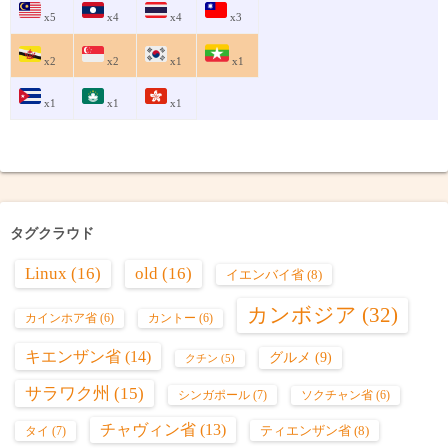
x5
x4
x4
x3
x2
x2
x1
x1
x1
x1
x1
タグクラウド
Linux
(16)
old
(16)
イエンバイ省
(8)
カンボジア
(32)
カインホア省
(6)
カントー
(6)
キエンザン省
(14)
グルメ
(9)
クチン
(5)
サラワク州
(15)
シンガポール
(7)
ソクチャン省
(6)
チャヴィン省
(13)
ティエンザン省
(8)
タイ
(7)