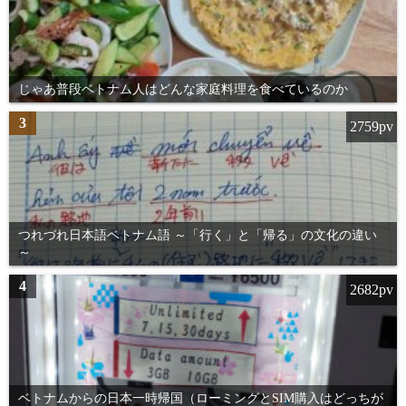
じゃあ普段ベトナム人はどんな家庭料理を食べているのか
3
2759pv
つれづれ日本語ベトナム語 ～「行く」と「帰る」の文化の違い
～
4
2682pv
ベトナムからの日本一時帰国（ローミングとSIM購入はどっちが