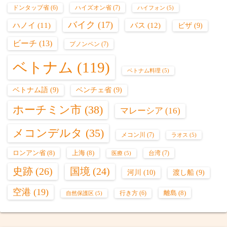
ハイズオン省
(7)
ドンタップ省
(6)
ハイフォン
(5)
バイク
(17)
バス
(12)
ハノイ
(11)
ビザ
(9)
ビーチ
(13)
プノンペン
(7)
ベトナム
(119)
ベトナム料理
(5)
ベトナム語
(9)
ベンチェ省
(9)
ホーチミン市
(38)
マレーシア
(16)
メコンデルタ
(35)
メコン川
(7)
ラオス
(5)
ロンアン省
(8)
上海
(8)
台湾
(7)
医療
(5)
史跡
(26)
国境
(24)
河川
(10)
渡し船
(9)
空港
(19)
離島
(8)
行き方
(6)
自然保護区
(5)