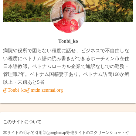
Tonbi_ko
病院や役所で困らない程度に話せ、ビジネスで不自由しな
い程度にベトナム語の読み書きができるホーチミン市在住
日本語教師。ベトナムローカル企業で通訳なしでの勤務・
管理職7年。ベトナム国籍妻子あり。ベトナム訪問160か所
以上・未踏あと5省
@Tonbi_ko@mtdn.zenmai.org
このサイトについて
本サイトの明示的引用部(googlemap等他サイトのスクリーンショットや