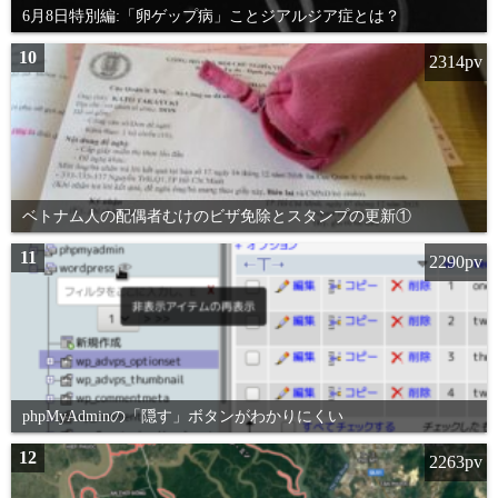
6月8日特別編:「卵ゲップ病」ことジアルジア症とは？
10
2314pv
ベトナム人の配偶者むけのビザ免除とスタンプの更新①
11
2290pv
phpMyAdminの「隠す」ボタンがわかりにくい
12
2263pv