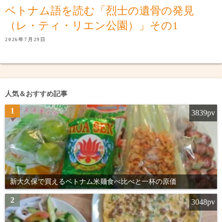
ベトナム語を読む「烈士の遺骨の発見
（レ・ティ・リエン公園）」その1
2026年7月29日
人気＆おすすめ記事
1
3839pv
新大久保で買えるベトナム米麺食べ比べと一杯の原価
2
3048pv