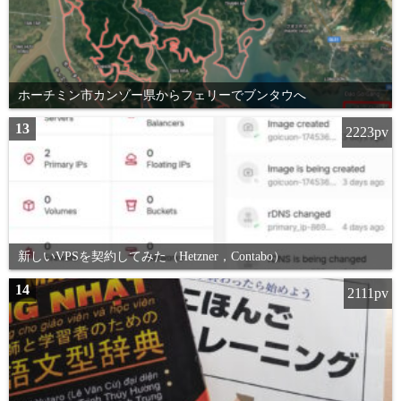
ホーチミン市カンゾー県からフェリーでブンタウへ
13
2223pv
新しいVPSを契約してみた（Hetzner，Contabo）
14
2111pv