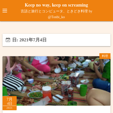
コ
Keep no way, keep on screaming
ン
言語と旅行とコンピュータ、ときどき料理 by
テ
@Tonbi_ko
ン
ツ
へ
日:
2021年7月4日
ス
キ
ッ
料理
プ
7月
4日
2021