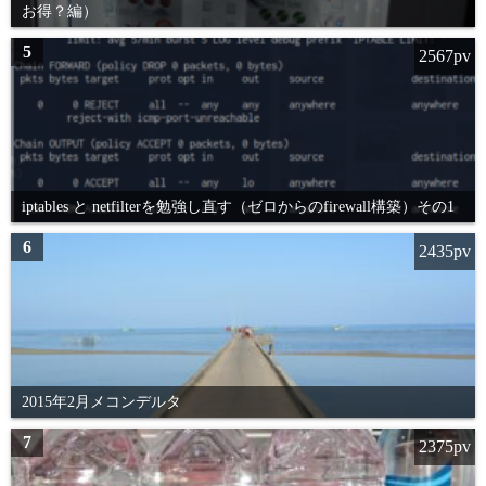
お得？編）
5
2567pv
iptables と netfilterを勉強し直す（ゼロからのfirewall構築）その1
6
2435pv
2015年2月メコンデルタ
7
2375pv