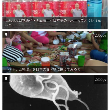
つれづれ日本語ベトナム語 ～日本語の「水」ってどういう意
味？
8
2365pv
「ベトナム料理」を日本の食べ物に例えてみると
9
2355pv