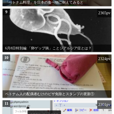
「ベトナム料理」を日本の食べ物に例えてみると
9
2365pv
6月8日特別編:「卵ゲップ病」ことジアルジア症とは？
10
2324pv
ベトナム人の配偶者むけのビザ免除とスタンプの更新①
11
2301pv