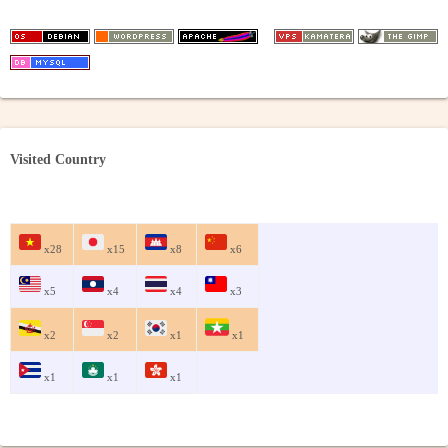
Visited Country
x28
x15
x8
x6
x5
x4
x4
x3
x2
x2
x1
x1
x1
x1
x1