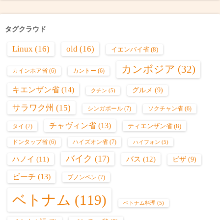
タグクラウド
Linux
(16)
old
(16)
イエンバイ省
(8)
カンボジア
(32)
カインホア省
(6)
カントー
(6)
キエンザン省
(14)
グルメ
(9)
クチン
(5)
サラワク州
(15)
シンガポール
(7)
ソクチャン省
(6)
チャヴィン省
(13)
ティエンザン省
(8)
タイ
(7)
ハイズオン省
(7)
ドンタップ省
(6)
ハイフォン
(5)
バイク
(17)
バス
(12)
ハノイ
(11)
ビザ
(9)
ビーチ
(13)
プノンペン
(7)
ベトナム
(119)
ベトナム料理
(5)