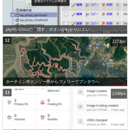
phpMyAdminの「隠す」ボタンがわかりにくい
12
2274pv
ホーチミン市カンゾー県からフェリーでブンタウへ
13
2249pv