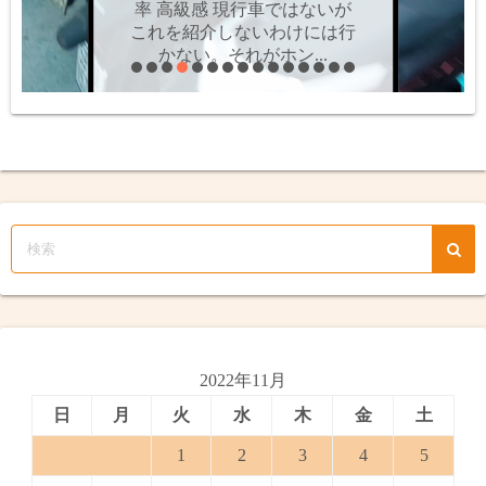
題や値段の問題だけではな
く、最大の難点は「両手を離
せない」こと。MT車だ...
2022年11月
日
月
火
水
木
金
土
1
2
3
4
5