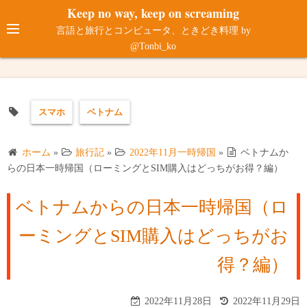
コ
Keep no way, keep on screaming
ン
言語と旅行とコンピュータ、ときどき料理 by
テ
@Tonbi_ko
ン
ツ
へ
スマホ
ベトナム
ス
キ
ッ
ホーム
»
旅行記
»
2022年11月一時帰国
»
ベトナムか
プ
らの日本一時帰国（ローミングとSIM購入はどっちがお得？編）
ベトナムからの日本一時帰国（ロ
ーミングとSIM購入はどっちがお
得？編）
2022年11月28日
2022年11月29日