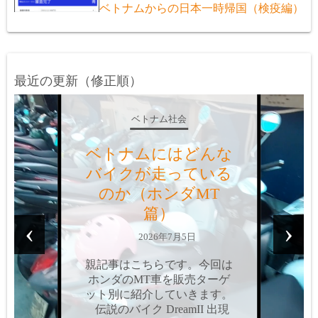
ベトナムからの日本一時帰国（検疫編）
最近の更新（修正順）
ベトナム社会
ベトナムにはどんな
バイクが走っている
のか？（ホンダAT
篇）
‹
›
2026年6月9日
親記事はこちらです。今回は
ホンダのAT車を、販売ター
ゲット別に紹介していきま
す。個人的にはAT車って嫌
いなんですよね。操作感の問