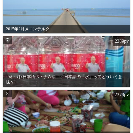
2015年2月メコンデルタ
7
2389pv
つれづれ日本語ベトナム語 ～日本語の「水」ってどういう意
味？
8
2379pv