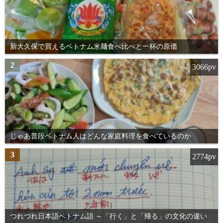
新大久保で買えるベトナム米麺食べ比べと一杯の原価
2
3066pv
じゃあ普段ベトナム人はどんな家庭料理を食べているのか
3
2774pv
つれづれ日本語ベトナム語 ～「行く」と「帰る」の文化の違い