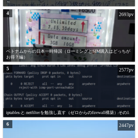
～
4
2693pv
ベトナムからの日本一時帰国（ローミングとSIM購入はどっちが
お得？編）
5
2577pv
iptables と netfilterを勉強し直す（ゼロからのfirewall構築）その1
6
2447pv