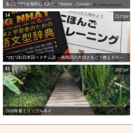
新しいVPSを契約してみた（Hetzner，Contabo）
14
2121pv
つれづれ日本語ベトナム語 ～格助詞の大切さをどう教えるか～
15
2021pv
2018年夏ミリ・ブルネイ