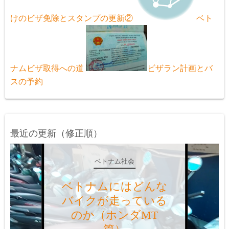
けのビザ免除とスタンプの更新②
ベト
ナムビザ取得への道
ビザラン計画とバ
スの予約
最近の更新（修正順）
ベトナム社会
ベトナムにはどんな
バイクが走っている
のか？（ホンダAT
篇）