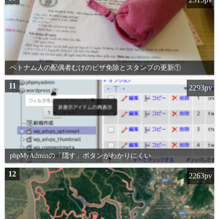
ベトナム人の配偶者むけのビザ免除とスタンプの更新①
11
2293pv
phpMyAdminの「隠す」ボタンがわかりにくい
12
2263pv