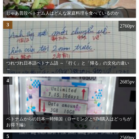
じゃあ普段ベトナム人はどんな家庭料理を食べているのか
3
2760pv
つれづれ日本語ベトナム語 ～「行く」と「帰る」の文化の違い
～
4
2685pv
ベトナムからの日本一時帰国（ローミングとSIM購入はどっちが
お得？編）
5
2569pv