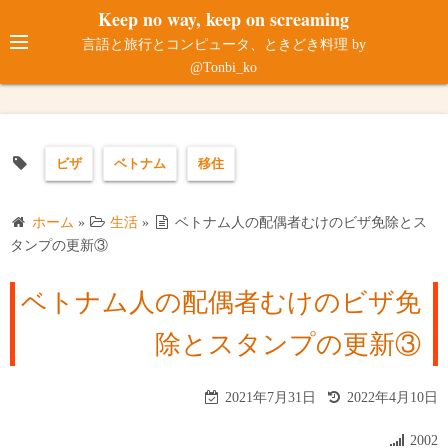
コ
Keep no way, keep on screaming
ン
言語と旅行とコンピュータ、ときどき料理 by
テ
@Tonbi_ko
ン
ツ
へ
ビザ
ベトナム
移住
ス
キ
ッ
ホーム
»
生活
»
ベトナム人の配偶者むけのビザ免除とス
プ
タンプの更新③
ベトナム人の配偶者むけのビザ免
除とスタンプの更新③
2021年7月31日
2022年4月10日
2002