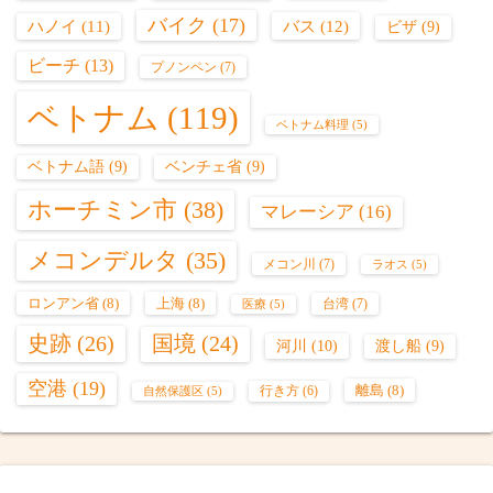
バイク
(17)
バス
(12)
ハノイ
(11)
ビザ
(9)
ビーチ
(13)
プノンペン
(7)
ベトナム
(119)
ベトナム料理
(5)
ベトナム語
(9)
ベンチェ省
(9)
ホーチミン市
(38)
マレーシア
(16)
メコンデルタ
(35)
メコン川
(7)
ラオス
(5)
ロンアン省
(8)
上海
(8)
台湾
(7)
医療
(5)
史跡
(26)
国境
(24)
河川
(10)
渡し船
(9)
空港
(19)
離島
(8)
行き方
(6)
自然保護区
(5)