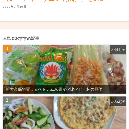
2026年7月30日
人気＆おすすめ記事
1
3841pv
新大久保で買えるベトナム米麺食べ比べと一杯の原価
2
3052pv