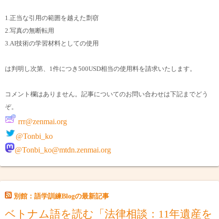
1.正当な引用の範囲を越えた剽窃
2.写真の無断転用
3.AI技術の学習材料としての使用
は判明し次第、1件につき500USD相当の使用料を請求いたします。
コメント欄はありません。記事についてのお問い合わせは下記までどう
ぞ。
rrr@zenmai.org
@Tonbi_ko
@Tonbi_ko@mtdn.zenmai.org
別館：語学訓練Blogの最新記事
ベトナム語を読む「法律相談：11年遺産を