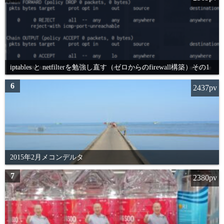
iptables と netfilterを勉強し直す（ゼロからのfirewall構築）その1
6
2437pv
2015年2月メコンデルタ
7
2380pv