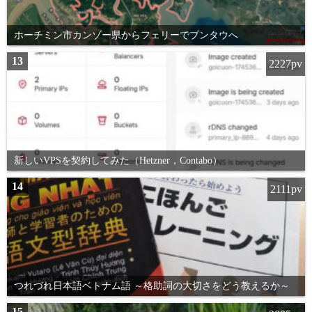
ホーチミン市カンゾー県からフェリーでブンタウへ
13
2227pv
新しいVPSを契約してみた（Hetzner，Contabo）
14
2111pv
つれづれ日本語ベトナム語 ～格助詞の大切さをどう教えるか～
15