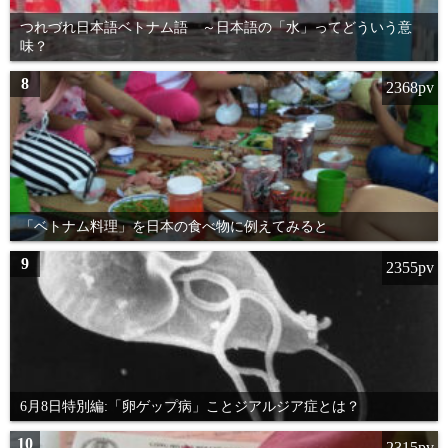
つれづれ日本語ベトナム語 ～日本語の「水」ってどういう意
味？
8
2368pv
「ベトナム料理」を日本の食べ物に例えてみると
9
2355pv
6月8日特別編:「卵ゲップ病」ことジアルジア症とは？
10
2315pv