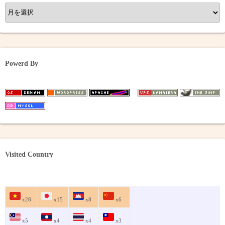
ア
ー
カ
イ
ブ
Powerd By
Visited Country
x28
x15
x8
x6
x5
x4
x4
x3