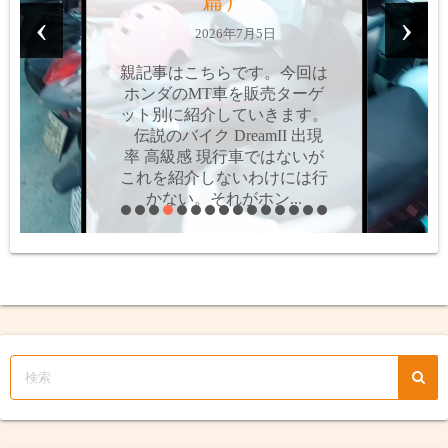
‹
›
2026年6月9日
親記事はこちらです。今回は
ホンダのAT車を、販売ター
ゲット別に紹介していきま
す。個人的にはAT車って嫌
いなんですよね。操作感の問
題や値段の問題だけではな
く、最大の難点は「両手を離
せない」こと。MT車だ...