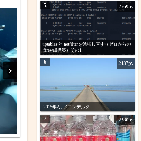
5
2569pv
なバイ
iptables と netfilterを勉強し直す（ゼロからの
か？
firewall構築）その1
2026年
）
6
2437pv
›
2
4月はノンフィクシ
5冊で合計10冊。
のAT車
した。 ノンフィ
ていきま
史紀行』 『室町
んですよ
けではな
2015年2月メコンデルタ
ない」こ
7
2380pv