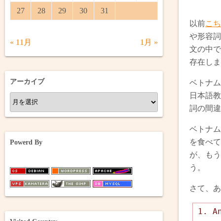
27
28
29
30
31
以前
こち
や形容詞
« 11月
1月 »
文の中で
存在しま
アーカイブ
ベトナム
日本語教
ア
詞の間違
ー
カ
ベトナム
イ
を食べて
Powerd By
ブ
が、もう
う。
さて、あ
1. A