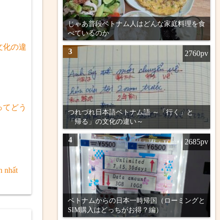
じゃあ普段ベトナム人はどんな家庭料理を食
べているのか
文化の違
3
2760pv
ってどう
つれづれ日本語ベトナム語 ～「行く」と
「帰る」の文化の違い～
4
2685pv
n nhất
ベトナムからの日本一時帰国（ローミングと
SIM購入はどっちがお得？編）