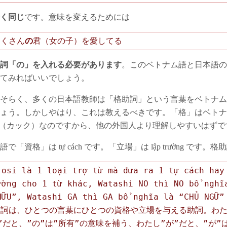
く同じ
です。意味を変えるためには
たくさん
の
君（女の子）を愛してる
詞「の」を入れる必要があります
。このベトナム語と日本語の
てみればいいでしょう。
そらく、多くの日本語教師は「格助詞」という言葉をベトナム
ょう。しかしやはり、これは教えるべきです。「格」はベトナ
h」（カック）なのですから、他の外国人より理解しやすいはずで
で「資格」は tự cách です。「立場」は lập trường です。格
josi là 1 loại trợ từ mà đưa ra 1 tự cách hay
ường cho 1 từ khác, Watashi NO thì NO bổ nghĩ
HỮU”, Watashi GA thì GA bổ nghĩa là “CHỦ NGỮ”
助詞は、ひとつの言葉にひとつの資格や立場を与える助詞。わ
”だと、”の”は”所有”の意味を補う、わたし”が”だと、”が”