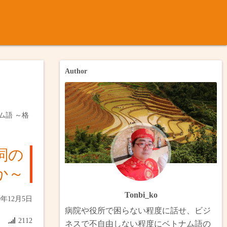
ナム語
ノック
内のメコン川について
月ベトナム・台湾（完）
Author
月インドシナ横断
のバイク旅：カンゾー県とゴーコン市・メコン川の渡し船巡り（
ンドシナ・ボルネオ
トのバイク旅：ヴィンロン・タンラップ水上村・スヴァイリエン
ム語 ～格
メコンデルタ
のビザラン旅：ホングとチャムチム（完）
詞の
ベトナム・ラオス南部縦断
北部放浪（完）
か～
ベトナム・カンボジア（完）
のハノイ・ハナム・ハイズオン（完）
Tonbi_ko
0年12月5日
 香港澳門・中国南部・ベトナム・台湾
からフェリーでブンタウへ（完）
病院や役所で困らない程度に話せ、ビジ
2112
ネスで不自由しない程度にベトナム語の