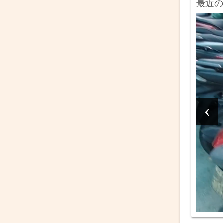
最近の
ベトナム社会
ベトナムにはどんなバイ
クが走っているのか（ホ
ンダMT篇）
‹
2026年7月5日
親記事はこちらです。今回はホンダのMT車
を販売ターゲット別に紹介していきます。
伝説のバイク DreamII 出現率 高級感 現行車
ではないがこれを紹介しないわけには行か
ない。それがホン...