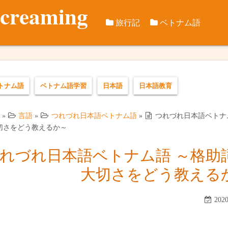
screaming
旅行記
ベトナム語
旅行データ
つれづれ日本語ベト
訪問歴
国際旅行記
ベトナム語音節千本
ベトナム国
2012年8
トナム語
ベトナム語学習
日本語
日本語教育
ベトナム国内旅行
2012年10
2018年冬
2013年イ
2019年テ
»
言語
»
つれづれ日本語ベトナム語
»
つれづれ日本語ベトナ
切さをどう教えるか～
2015年2月
2019年秋
れづれ日本語ベトナム語 ～格助
2015年秋
2020年5月
大切さをどう教える
2016年春
2021年冬
202
2016年秋
カンゾー県