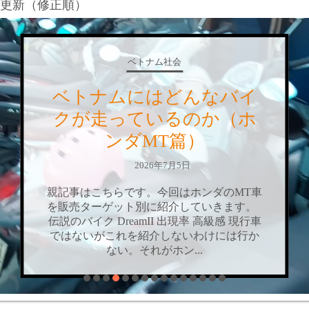
更新（修正順）
ベトナム社会
ベトナムにはどん
クが走っているの
（ホンダAT篇
2026年6月9日
親記事はこちらです。今回はホンダ
を、販売ターゲット別に紹介し
す。個人的にはAT車って嫌いな
ね。操作感の問題や値段の問題だ
く、最大の難点は「両手を離せ
と。MT車だ...