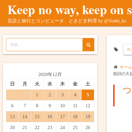
Keep no way, keep on 
コ
ン
テ
言語と旅行とコンピュータ、ときどき料理 by @Tonbi_ko
ン
ツ
へ
ス
ベ
キ
ッ
ホーム
プ
助詞の大
2020年12月
日
月
火
水
木
金
土
つ
1
2
3
4
5
6
7
8
9
10
11
12
13
14
15
16
17
18
19
20
21
22
23
24
25
26