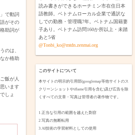
南とベトナム縦断・ラオス・カンボジア
2月ロンアン省・タイニン省小旅行（完）
読み書きができるホーチミン市在住日本
語教師。ベトナムローカル企業で通訳な
」で動詞
ミリ・ブルネイ（完）
省へ焼けた戦車を見に行く（完）
しでの勤務・管理職7年。ベトナム国籍妻
語がその
子あり。ベトナム訪問160か所以上・未踏
格助詞が
プノンペン・ウドン（完）
の巨大マリア像と水上住宅を見に行く（完）
あと5省
夫婦でタイ旅行（完）
月メコンデルタのバイク旅（完）
@Tonbi_ko@mtdn.zenmai.org
うのは、
なか格助
1月・日本一時帰国（完）
このサイトについて
ご飯が人
本サイトの明示的引用部(googlemap等他サイトのス
思います
クリーンショットやiflame引用を含む)及び広告を除
でしょ
くすべての文章・写真は管理者の著作物です。
1.正当な引用の範囲を越えた剽窃
2.写真の無断転用
3.AI技術の学習材料としての使用