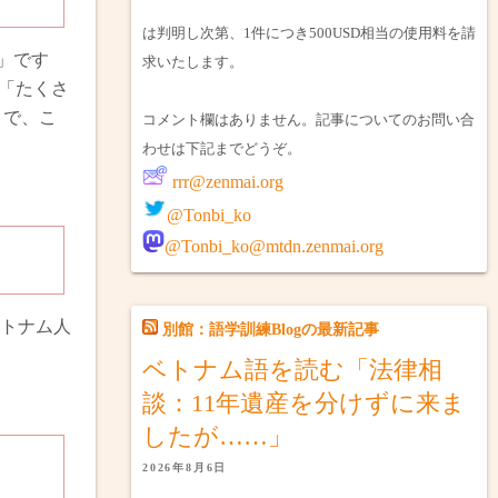
は判明し次第、1件につき500USD相当の使用料を請
」です
求いたします。
は「たくさ
」で、こ
コメント欄はありません。記事についてのお問い合
わせは下記までどうぞ。
rrr@zenmai.org
@Tonbi_ko
@Tonbi_ko@mtdn.zenmai.org
トナム人
別館：語学訓練Blogの最新記事
ベトナム語を読む「法律相
談：11年遺産を分けずに来ま
したが……」
2026年8月6日