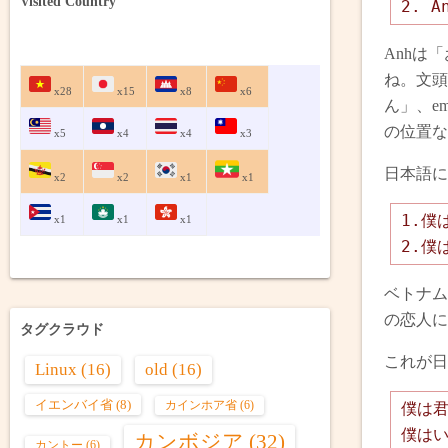
Visited Country
2. A
Anhは
ね。文頭
x28
x15
x8
x6
ん」、e
の位置な
x5
x4
x4
x3
日本語に
x2
x2
x1
x1
1.僕
x1
x1
x1
2.僕
ベトナム
の恋人に
タグクラウド
これが日
Linux
(16)
old
(16)
イエンバイ省
(8)
カインホア省
(6)
僕は
僕は
カンボジア
(32)
カントー
(6)