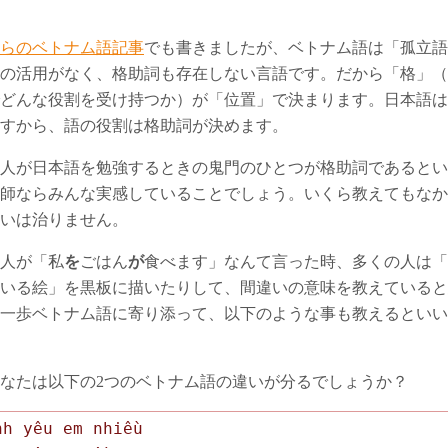
2017年雲
2021年1
らのベトナム語記事
でも書きましたが、ベトナム語は「孤立語
2018年夏
ビンズォン
の活用がなく、格助詞も存在しない言語です。だから「格」（
どんな役割を受け持つか）が「位置」で決まります。日本語は
2018年秋
ドンナイ省
すから、語の役割は格助詞が決めます。
2023年・
2023年5
人が日本語を勉強するときの鬼門のひとつが格助詞であるとい
師ならみんな実感していることでしょう。いくら教えてもなか
2025年1
いは治りません。
人が「私
を
ごはん
が
食べます」なんて言った時、多くの人は「
いる絵」を黒板に描いたりして、間違いの意味を教えていると
一歩ベトナム語に寄り添って、以下のような事も教えるといい
なたは以下の2つのベトナム語の違いが分るでしょうか？
nh yêu em nhiều