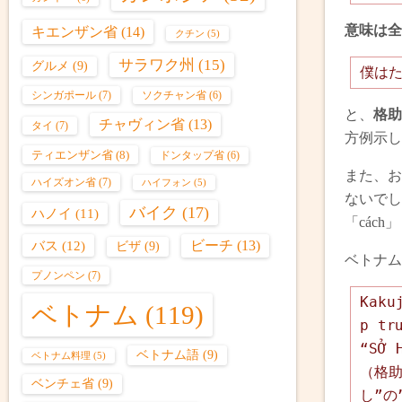
意味は全
キエンザン省
(14)
クチン
(5)
サラワク州
(15)
グルメ
(9)
僕は
シンガポール
(7)
ソクチャン省
(6)
と、
格助
チャヴィン省
(13)
タイ
(7)
方例示し
ティエンザン省
(8)
ドンタップ省
(6)
また、お
ハイズオン省
(7)
ハイフォン
(5)
ないでし
バイク
(17)
ハノイ
(11)
「các
バス
(12)
ビーチ
(13)
ビザ
(9)
ベトナム語
プノンペン
(7)
Kaku
ベトナム
(119)
p tr
“SỞ 
ベトナム語
(9)
ベトナム料理
(5)
（格
ベンチェ省
(9)
し”の