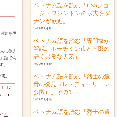
ベトナム語を読む「USSジョ
ージ・ワシントンの水夫をダ
ナンが歓迎」
2026年8月4日
例文を両
ベトナム語を読む「専門家が
解説。ホーチミン市と南部の
人に教え
暑く異常な天気」
ム語でも
す。
2026年8月3日
ベトナム語を読む「烈士の遺
助詞は
骨の発見（レ・ティ・リエン
 1 lậ
公園）」その3
a là
2026年8月1日
た
ベトナム語を読む「烈士の遺
は”主