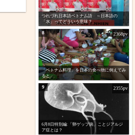
つれづれ日本語ベトナム語 ～日本語の
「水」ってどういう意味？
8
2368pv
「ベトナム料理」を日本の食べ物に例えてみ
ると
9
2355pv
6月8日特別編:「卵ゲップ病」ことジアルジ
ア症とは？