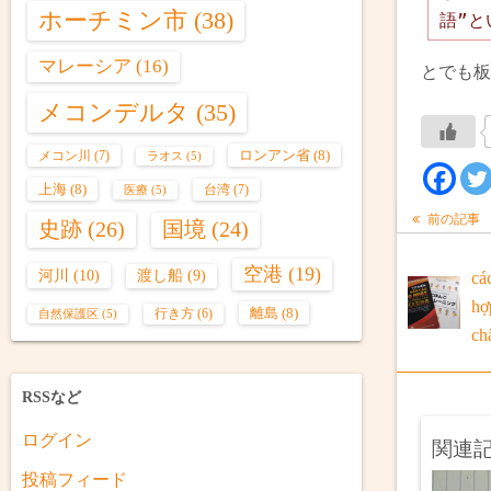
ホーチミン市
(38)
語”と
マレーシア
(16)
とでも板
メコンデルタ
(35)
ロンアン省
(8)
メコン川
(7)
ラオス
(5)
上海
(8)
台湾
(7)
医療
(5)
前の記事
史跡
(26)
国境
(24)
空港
(19)
河川
(10)
渡し船
(9)
cá
hợ
離島
(8)
行き方
(6)
自然保護区
(5)
ch
RSSなど
ログイン
関連
投稿フィード