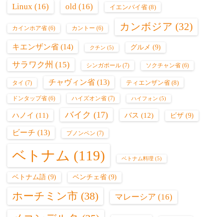
Linux
(16)
old
(16)
イエンバイ省
(8)
カンボジア
(32)
カインホア省
(6)
カントー
(6)
キエンザン省
(14)
グルメ
(9)
クチン
(5)
サラワク州
(15)
シンガポール
(7)
ソクチャン省
(6)
チャヴィン省
(13)
ティエンザン省
(8)
タイ
(7)
ハイズオン省
(7)
ドンタップ省
(6)
ハイフォン
(5)
バイク
(17)
バス
(12)
ハノイ
(11)
ビザ
(9)
ビーチ
(13)
プノンペン
(7)
ベトナム
(119)
ベトナム料理
(5)
ベトナム語
(9)
ベンチェ省
(9)
ホーチミン市
(38)
マレーシア
(16)