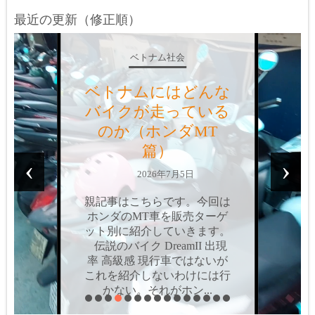
最近の更新（修正順）
ベトナム社会
ベトナムにはどんな
バイクが走っている
のか？（ホンダAT
篇）
‹
›
2026年6月9日
親記事はこちらです。今回は
ホンダのAT車を、販売ター
ゲット別に紹介していきま
す。個人的にはAT車って嫌
いなんですよね。操作感の問
題や値段の問題だけではな
く、最大の難点は「両手を離
せない」こと。MT車だ...