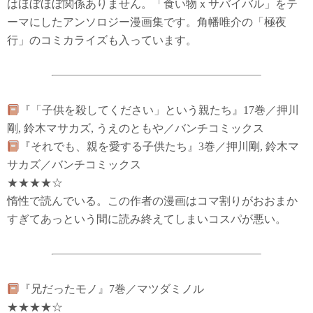
はほぼほぼ関係ありません。「食い物ｘサバイバル」をテ
ーマにしたアンソロジー漫画集です。角幡唯介の「極夜
行」のコミカライズも入っています。
『「子供を殺してください」という親たち』17巻／押川
剛, 鈴木マサカズ, うえのともや／バンチコミックス
『それでも、親を愛する子供たち』3巻／押川剛, 鈴木マ
サカズ／バンチコミックス
★★★★☆
惰性で読んでいる。この作者の漫画はコマ割りがおおまか
すぎてあっという間に読み終えてしまいコスパが悪い。
『兄だったモノ』7巻／マツダミノル
★★★★☆