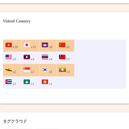
Visited Country
x28
x15
x8
x6
x5
x4
x4
x3
x2
x2
x1
x1
x1
x1
x1
タグクラウド