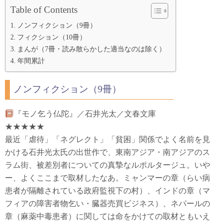
Table of Contents
ノンフィクション（9冊）
フィクション（10冊）
まんが（7冊・読み散らかした適当なのは除く）
年間累計
ノンフィクション（9冊）
『モノ乞う仏陀』／石井光太／文春文庫
★★★★★
最近「虐待」「ネグレクト」「貧困」関係でよく名前を見
かける石井光太氏の出世作で、東南アジア・南アジアのス
ラム街、被差別者についての真摯なルポルタージュ。いや
ー、よくここまで取材したなあ。ミャンマーの章（らい病
患者が隔離されている政府監視下の村）、インドの章（マ
フィアの障害者物乞い・臓器売買ビジネス）、ネパールの
章（麻薬中毒患者）に関しては命をかけての取材ともいえ