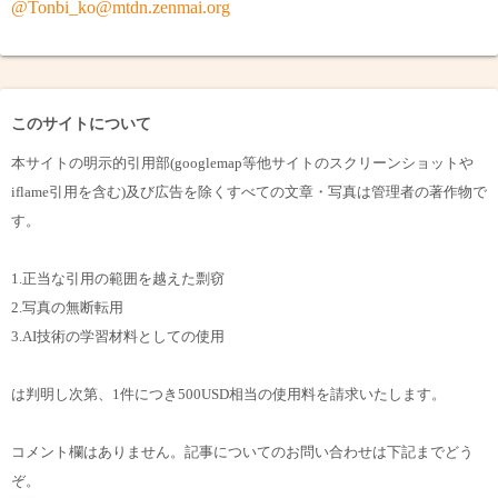
@Tonbi_ko@mtdn.zenmai.org
このサイトについて
本サイトの明示的引用部(googlemap等他サイトのスクリーンショットや
iflame引用を含む)及び広告を除くすべての文章・写真は管理者の著作物で
す。
1.正当な引用の範囲を越えた剽窃
2.写真の無断転用
3.AI技術の学習材料としての使用
は判明し次第、1件につき500USD相当の使用料を請求いたします。
コメント欄はありません。記事についてのお問い合わせは下記までどう
ぞ。