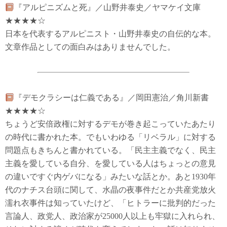
『アルピニズムと死』／山野井泰史／ヤマケイ文庫
★★★★☆
日本を代表するアルピニスト・山野井泰史の自伝的な本。
文章作品としての面白みはありませんでした。
『デモクラシーは仁義である』／岡田憲治／角川新書
★★★★☆
ちょうど安倍政権に対するデモが巻き起こっていたあたり
の時代に書かれた本。でもいわゆる「リベラル」に対する
問題点もきちんと書かれている。「民主主義でなく、民主
主義を愛している自分、を愛している人はちょっとの意見
の違いですぐ内ゲバになる」みたいな話とか。あと1930年
代のナチス台頭に関して、水晶の夜事件だとか共産党放火
濡れ衣事件は知っていたけど、「ヒトラーに批判的だった
言論人、政党人、政治家が25000人以上も牢獄に入れられ、