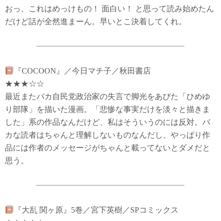
おっ、これはめっけもの！ 面白い！ と思って読み始めたん
だけど話が全然進まーん。早いとこ決着してくれ。
『COCOON』／今日マチ子／秋田書店
★★★☆☆
最近またバカ自民党政治家の失言で脚光をあびた「ひめゆ
り部隊」を描いた漫画。「悲惨な事実だけを淡々と描きま
した」系の作品なんだけど、私はそういうのには反対。バ
カな読者はちゃんと理解しないものなんだし、やっぱり作
品には作者のメッセージがちゃんと載ってないとダメだと
思う。
『大乱 関ヶ原』5巻／宮下英樹／SPコミックス