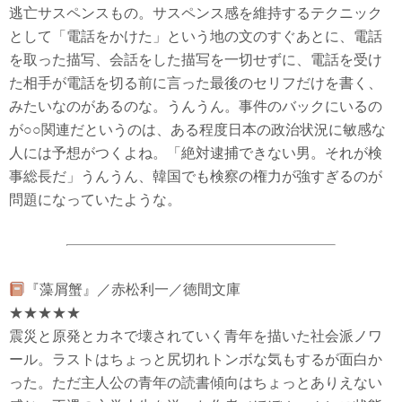
逃亡サスペンスもの。サスペンス感を維持するテクニック
として「電話をかけた」という地の文のすぐあとに、電話
を取った描写、会話をした描写を一切せずに、電話を受け
た相手が電話を切る前に言った最後のセリフだけを書く、
みたいなのがあるのな。うんうん。事件のバックにいるの
が○○関連だというのは、ある程度日本の政治状況に敏感な
人には予想がつくよね。「絶対逮捕できない男。それが検
事総長だ」うんうん、韓国でも検察の権力が強すぎるのが
問題になっていたような。
『藻屑蟹』／赤松利一／徳間文庫
★★★★★
震災と原発とカネで壊されていく青年を描いた社会派ノワ
ール。ラストはちょっと尻切れトンボな気もするが面白か
った。ただ主人公の青年の読書傾向はちょっとありえない