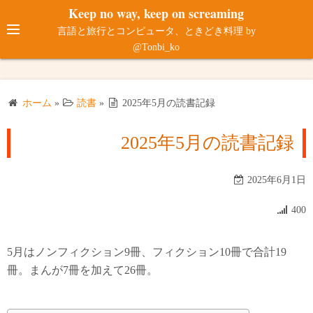
コ
Keep no way, keep on screaming
ン
言語と旅行とコンピュータ、ときどき料理 by
テ
@Tonbi_ko
ン
ツ
へ
ホーム
»
読書
»
2025年5月の読書記録
ス
キ
2025年5月の読書記録
ッ
プ
2025年6月1日
400
5月はノンフィクション9冊、フィクション10冊で合計19
冊。まんが7冊を加えて26冊。