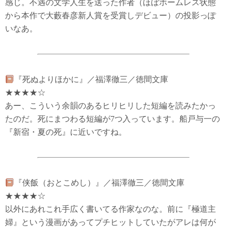
感じ。不遇の文学人生を送った作者（ほぼホームレス状態
から本作で大藪春彦新人賞を受賞しデビュー）の投影っぽ
いなあ。
『死ぬよりほかに』／福澤徹三／徳間文庫
★★★★☆
あー、こういう余韻のあるヒリヒリした短編を読みたかっ
たのだ。死にまつわる短編が7つ入っています。船戸与一の
『新宿・夏の死』に近いですね。
『侠飯（おとこめし）』／福澤徹三／徳間文庫
★★★★☆
以外にあれこれ手広く書いてる作家なのな。前に『極道主
婦』という漫画があってプチヒットしていたがアレは何が