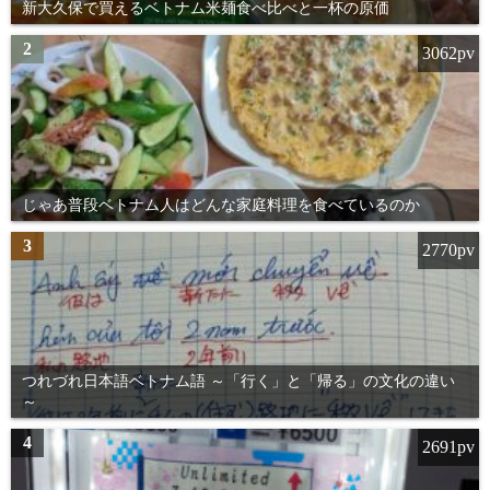
新大久保で買えるベトナム米麺食べ比べと一杯の原価
2
3062pv
じゃあ普段ベトナム人はどんな家庭料理を食べているのか
3
2770pv
つれづれ日本語ベトナム語 ～「行く」と「帰る」の文化の違い
～
4
2691pv