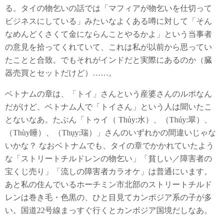
る。タイの物乞いの話では「マフィアが物乞いを仕切って
ビジネスにしている」みたいなよくある噂に対して「そん
なめんどくさくて金にならんことやるかよ」という当事者
の意見を拾ってくれていて、これは私が以前から思ってい
たことと合致。でもそれがインドだと実際にあるのか（臓
器売買とセットだけど）……。
ベトナムの章は、「トイ」さんという産婆さんのルポなん
だがけど、ベトナム人で「トイさん」という人は聞いたこ
とないなあ。たぶん「トゥイ（ Thủy:水）、（Thúy:翠）、
（Thùy睡）、（Thụy:瑞）」さんのいずれかの間違いじゃな
いかな？ なおベトナムでも、タイの章でかかれていたよう
な「ストリートチルドレンの物乞い」「貧しい／障害者の
宝くじ売り」「流しの障害者カラオケ」は普通にいます。
あと私の住んでいるホーチミン市北部のストリートチルド
レンは巻き毛・色黒の、ひと目見てカンボジア系の子が多
い。国道22号線まっすぐ行くとカンボジア国境だしなあ。