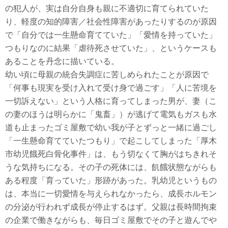
の犯人が、実は自分自身も親に不適切に育てられていた
り、軽度の知的障害／社会性障害があったりするのが原因
で「自分では一生懸命育てていた」「愛情を持っていた」
つもりなのに結果「虐待死させていた」、というケースも
あることを丹念に描いている。
幼い頃に母親の統合失調症に苦しめられたことが原因で
「何事も現実を受け入れて受け身で過ごす」「人に苦境を
一切訴えない」という人格に育ってしまった男が、妻（こ
の妻のほうは明らかに「鬼畜」）が逃げて電気もガスも水
道も止まったゴミ屋敷で幼い我が子とずっと一緒に過ごし
「一生懸命育てていたつもり」で起こしてしまった「厚木
市幼児餓死白骨化事件」は、もう切なくて胸がはちきれそ
うな気持ちになる。その子の死体には、飢餓状態ながらも
ある程度「育っていた」形跡があった。乳幼児というもの
は、本当に一切愛情を与えられなかったら、成長ホルモン
の分泌が行われず成長が停止するはず。父親は長時間拘束
の企業で働きながらも、毎日ゴミ屋敷でその子と遊んでや