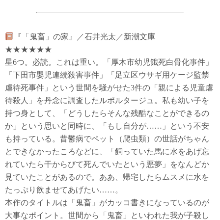
『「鬼畜」の家』／石井光太／新潮文庫
★★★★★★
星6つ。必読。これは重い。「厚木市幼児餓死白骨化事件」
「下田市嬰児連続殺害事件」「足立区ウサギ用ケージ監禁
虐待死事件」という世間を騒がせた3件の「親による児童虐
待殺人」を丹念に調査したルポルタージュ。私も幼い子を
持つ身として、「どうしたらそんな残酷なことができるの
か」という思いと同時に、「もし自分が……」という不安
も持っている。昔鬱病でペット（爬虫類）の世話がちゃん
とできなかったころなどに、「飼っていた馬に水をあげ忘
れていたら干からびて死んでいたという悪夢」をなんどか
見ていたことがあるので。ああ、帰宅したらムスメに水を
たっぷり飲ませてあげたい……。
本作のタイトルは「鬼畜」がカッコ書きになっているのが
大事なポイント。世間から「鬼畜」といわれた我が子殺し