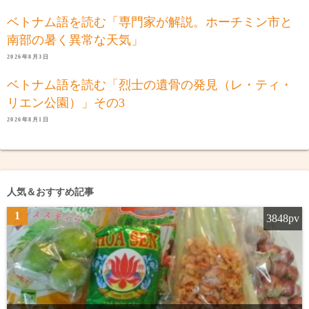
ベトナム語を読む「専門家が解説。ホーチミン市と
南部の暑く異常な天気」
2026年8月3日
ベトナム語を読む「烈士の遺骨の発見（レ・ティ・
リエン公園）」その3
2026年8月1日
人気＆おすすめ記事
1
3848pv