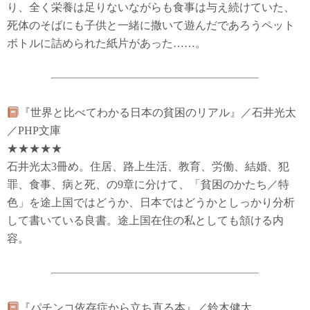
り、全く栄養は足りないながらも食事は与え続けていた、
死体のそばにも子供と一緒に撒いて遊んだであろうペット
ボトルに詰められた紙片があった……。
『世界と比べてわかる日本の貧困のリアル』／石井光太
／PHP文庫
★★★★★
石井光太3冊め。住居、路上生活、教育、労働、結婚、犯
罪、食事、病と死、の9章に分けて、「貧困のかたち／特
色」を途上国ではどうか、日本ではどうかとしっかり分析
して書いている良書。途上国在住の私としても頷ける内
容。
『パチンコ依存症から立ち直る本』／鈴木健太