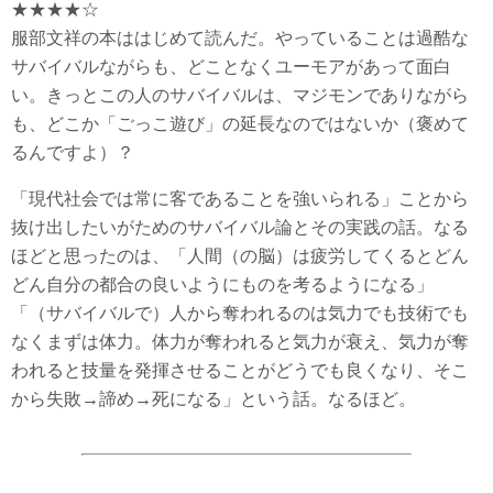
★★★★☆
服部文祥の本ははじめて読んだ。やっていることは過酷な
サバイバルながらも、どことなくユーモアがあって面白
い。きっとこの人のサバイバルは、マジモンでありながら
も、どこか「ごっこ遊び」の延長なのではないか（褒めて
るんですよ）？
「現代社会では常に客であることを強いられる」ことから
抜け出したいがためのサバイバル論とその実践の話。なる
ほどと思ったのは、「人間（の脳）は疲労してくるとどん
どん自分の都合の良いようにものを考るようになる」
「（サバイバルで）人から奪われるのは気力でも技術でも
なくまずは体力。体力が奪われると気力が衰え、気力が奪
われると技量を発揮させることがどうでも良くなり、そこ
から失敗→諦め→死になる」という話。なるほど。