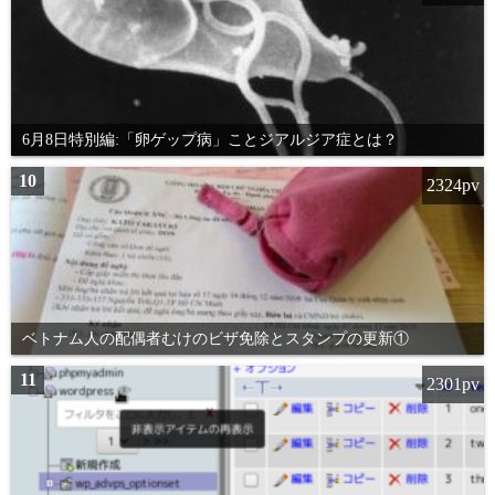
6月8日特別編:「卵ゲップ病」ことジアルジア症とは？
10
2324pv
ベトナム人の配偶者むけのビザ免除とスタンプの更新①
11
2301pv