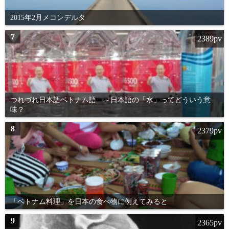
2015年2月メコンデルタ
7
2389pv
つれづれ日本語ベトナム語 ～日本語の「水」ってどういう意
味？
8
2379pv
「ベトナム料理」を日本の食べ物に例えてみると
9
2365pv