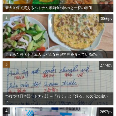
新大久保で買えるベトナム米麺食べ比べと一杯の原価
2
3066pv
じゃあ普段ベトナム人はどんな家庭料理を食べているのか
3
2774pv
つれづれ日本語ベトナム語 ～「行く」と「帰る」の文化の違い
～
4
2692pv