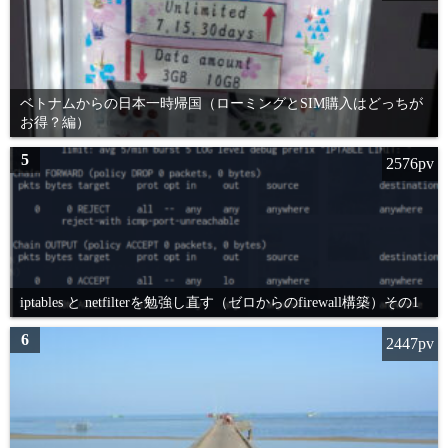
ベトナムからの日本一時帰国（ローミングとSIM購入はどっちが
お得？編）
5
2576pv
iptables と netfilterを勉強し直す（ゼロからのfirewall構築）その1
6
2447pv