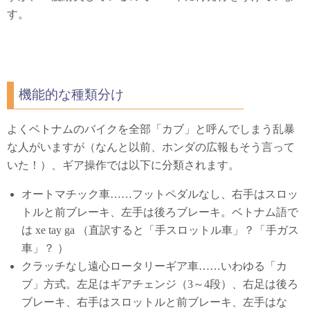
す。
機能的な種類分け
よくベトナムのバイクを全部「カブ」と呼んでしまう乱暴
な人がいますが（なんと以前、ホンダの広報もそう言って
いた！）、ギア操作では以下に分類されます。
オートマチック車……フットペダルなし、右手はスロッ
トルと前ブレーキ、左手は後ろブレーキ。ベトナム語で
は xe tay ga （直訳すると「手スロットル車」？「手ガス
車」？ ）
クラッチなし遠心ロータリーギア車……いわゆる「カ
ブ」方式。左足はギアチェンジ（3～4段）、右足は後ろ
ブレーキ、右手はスロットルと前ブレーキ、左手はな