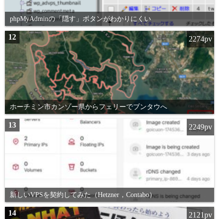
phpMyAdminの「隠す」ボタンがわかりにくい
12
2274pv
ホーチミン市カンゾー県からフェリーでブンタウへ
13
2249pv
新しいVPSを契約してみた（Hetzner，Contabo）
14
2121pv