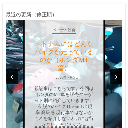
最近の更新（修正順）
ベトナム社会
ベトナムにはどんな
バイクが走っている
のか？（ホンダAT
篇）
‹
›
2026年6月9日
親記事はこちらです。今回は
ホンダのAT車を、販売ター
ゲット別に紹介していきま
す。個人的にはAT車って嫌
いなんですよね。操作感の問
題や値段の問題だけではな
く、最大の難点は「両手を離
せない」こと。MT車だ...