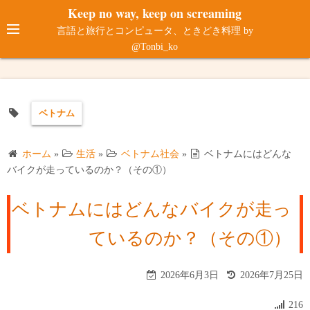
コ
Keep no way, keep on screaming
ン
言語と旅行とコンピュータ、ときどき料理 by
テ
@Tonbi_ko
ン
ツ
へ
ベトナム
ス
キ
ッ
ホーム
»
生活
»
ベトナム社会
»
ベトナムにはどんな
プ
バイクが走っているのか？（その①）
ベトナムにはどんなバイクが走っ
ているのか？（その①）
2026年6月3日
2026年7月25日
216