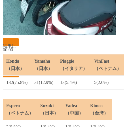
結果は……
00:00
00:00
Honda
Yamaha
Piaggio
VinFast
00:21
（日本）
（日本）
（イタリア）
（ベトナム）
182(75.8%)
31(12.9%)
13(5.4%)
5(2.0%)
Espero
Suzuki
Yadea
Kimco
（ベトナム）
（日本）
（中国）
（台湾）
2(0.8%)
1(0.4%)
1(0.4%)
1(0.4%)