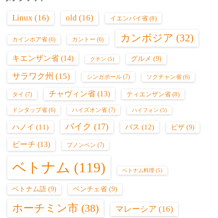
Linux
(16)
old
(16)
イエンバイ省
(8)
カンボジア
(32)
カインホア省
(6)
カントー
(6)
キエンザン省
(14)
グルメ
(9)
クチン
(5)
サラワク州
(15)
シンガポール
(7)
ソクチャン省
(6)
チャヴィン省
(13)
ティエンザン省
(8)
タイ
(7)
ハイズオン省
(7)
ドンタップ省
(6)
ハイフォン
(5)
バイク
(17)
バス
(12)
ハノイ
(11)
ビザ
(9)
ビーチ
(13)
プノンペン
(7)
ベトナム
(119)
ベトナム料理
(5)
ベトナム語
(9)
ベンチェ省
(9)
ホーチミン市
(38)
マレーシア
(16)