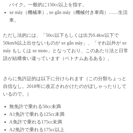
バイク。一般的に150cc以上を指す。
xe máy（機械車）, xe gắn máy（機械付き車両）……生活
車。
ただし法的には、「50cc以下もしくは出力0.4kw以下で
50km/h以上出せないものが xe gắn máy」、「それ以外が xe
máy もしくは xe moto」となっており、このあたり法と日常
語が結構食い違っています（ベトナムあるある）。
さらに免許証的は以下に分けられます（この分類ちょっと
自信なし。2018年に改正されかけたのがぽしゃったりして
いるので。）
無免許で乗れる50cc未満
A1免許で乗れる125cc未満
A免許で乗れる175cc未満
A2免許で乗れる175cc以上