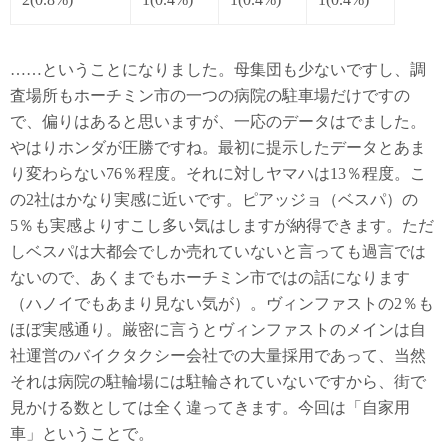
……ということになりました。母集団も少ないですし、調
査場所もホーチミン市の一つの病院の駐車場だけですの
で、偏りはあると思いますが、一応のデータはでました。
やはりホンダが圧勝ですね。最初に提示したデータとあま
り変わらない76％程度。それに対しヤマハは13％程度。こ
の2社はかなり実感に近いです。ピアッジョ（ベスパ）の
5％も実感よりすこし多い気はしますが納得できます。ただ
しベスパは大都会でしか売れていないと言っても過言では
ないので、あくまでもホーチミン市ではの話になります
（ハノイでもあまり見ない気が）。ヴィンファストの2％も
ほぼ実感通り。厳密に言うとヴィンファストのメインは自
社運営のバイクタクシー会社での大量採用であって、当然
それは病院の駐輪場には駐輪されていないですから、街で
見かける数としては全く違ってきます。今回は「自家用
車」ということで。