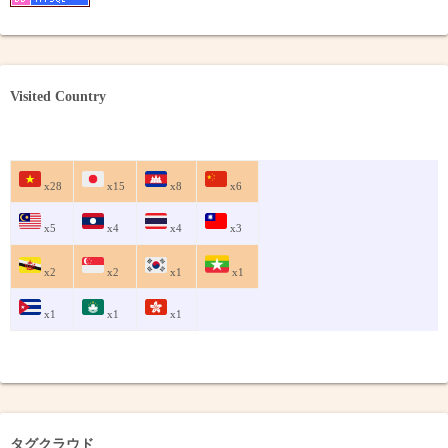
Visited Country
x28
x15
x8
x6
x5
x4
x4
x3
x2
x2
x1
x1
x1
x1
x1
タグクラウド