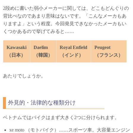
2段めに書いた弱小メーカーに関しては、どこもどんぐりの
背比べなのであまり意味はないです。「こんなメーカもあ
りますよ」という程度。今回発見できなかったメーカもい
くつかあるので挙げてみると……
Kawasaki
Daelim
Royal Enfield
Peugeot
（日本）
（韓国）
（インド）
（フランス）
あたりでしょうか。
外見的・法律的な種類分け
ベトナムではバイクはまず大きく2つに分けられます。
xe moto （モトバイク）……スポーツ車。大容量エンジン