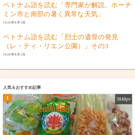
ベトナム語を読む「専門家が解説。ホーチ
ミン市と南部の暑く異常な天気」
2026年8月3日
ベトナム語を読む「烈士の遺骨の発見
（レ・ティ・リエン公園）」その3
2026年8月1日
人気＆おすすめ記事
1
3848pv