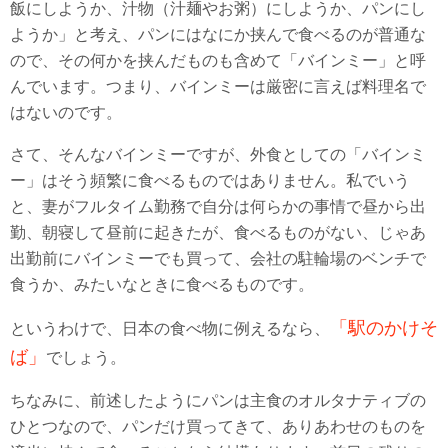
飯にしようか、汁物（汁麺やお粥）にしようか、パンにし
ようか」と考え、パンにはなにか挟んで食べるのが普通な
ので、その何かを挟んだものも含めて「バインミー」と呼
んでいます。つまり、バインミーは厳密に言えば料理名で
はないのです。
さて、そんなバインミーですが、外食としての「バインミ
ー」はそう頻繁に食べるものではありません。私でいう
と、妻がフルタイム勤務で自分は何らかの事情で昼から出
勤、朝寝して昼前に起きたが、食べるものがない、じゃあ
出勤前にバインミーでも買って、会社の駐輪場のベンチで
食うか、みたいなときに食べるものです。
「駅のかけそ
というわけで、日本の食べ物に例えるなら、
ば」
でしょう。
ちなみに、前述したようにパンは主食のオルタナティブの
ひとつなので、パンだけ買ってきて、ありあわせのものを