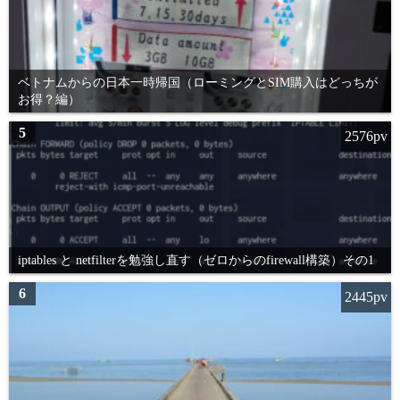
ベトナムからの日本一時帰国（ローミングとSIM購入はどっちが
お得？編）
5
2576pv
iptables と netfilterを勉強し直す（ゼロからのfirewall構築）その1
6
2445pv