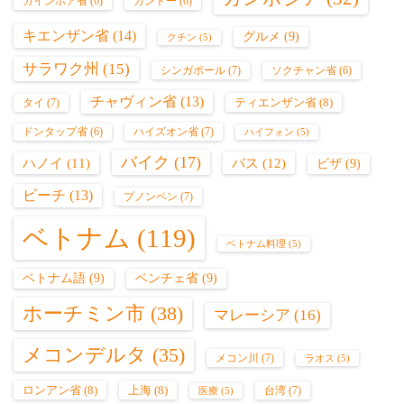
カインホア省
(6)
カントー
(6)
キエンザン省
(14)
グルメ
(9)
クチン
(5)
サラワク州
(15)
シンガポール
(7)
ソクチャン省
(6)
チャヴィン省
(13)
ティエンザン省
(8)
タイ
(7)
ハイズオン省
(7)
ドンタップ省
(6)
ハイフォン
(5)
バイク
(17)
バス
(12)
ハノイ
(11)
ビザ
(9)
ビーチ
(13)
プノンペン
(7)
ベトナム
(119)
ベトナム料理
(5)
ベトナム語
(9)
ベンチェ省
(9)
ホーチミン市
(38)
マレーシア
(16)
メコンデルタ
(35)
メコン川
(7)
ラオス
(5)
ロンアン省
(8)
上海
(8)
台湾
(7)
医療
(5)