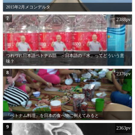
2015年2月メコンデルタ
7
2388pv
つれづれ日本語ベトナム語 ～日本語の「水」ってどういう意
味？
8
2376pv
「ベトナム料理」を日本の食べ物に例えてみると
9
2363pv