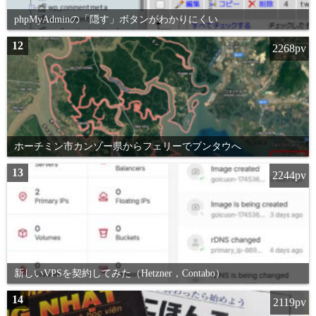
phpMyAdminの「隠す」ボタンがわかりにくい
12
2268pv
ホーチミン市カンゾー県からフェリーでブンタウへ
13
2244pv
新しいVPSを契約してみた（Hetzner，Contabo）
14
2119pv