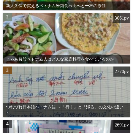
新大久保で買えるベトナム米麺食べ比べと一杯の原価
2
3061pv
じゃあ普段ベトナム人はどんな家庭料理を食べているのか
3
2770pv
つれづれ日本語ベトナム語 ～「行く」と「帰る」の文化の違い
～
4
2691pv