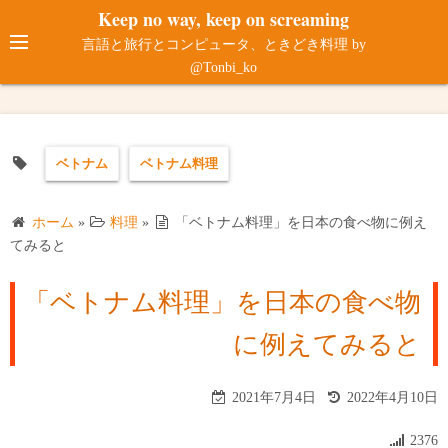
コ
Keep no way, keep on screaming
ン
言語と旅行とコンピュータ、ときどき料理 by
テ
@Tonbi_ko
ン
ツ
へ
ベトナム
ベトナム料理
ス
キ
ッ
ホーム
»
料理
»
「ベトナム料理」を日本の食べ物に例え
プ
てみると
「ベトナム料理」を日本の食べ物
に例えてみると
2021年7月4日
2022年4月10日
2376