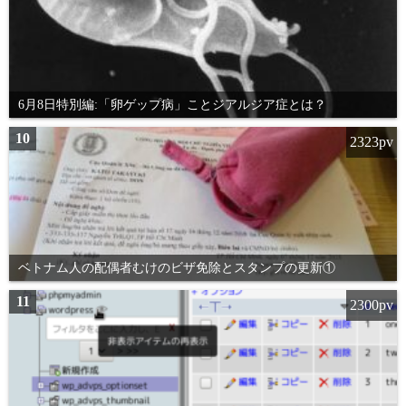
6月8日特別編:「卵ゲップ病」ことジアルジア症とは？
10
2323pv
ベトナム人の配偶者むけのビザ免除とスタンプの更新①
11
2300pv