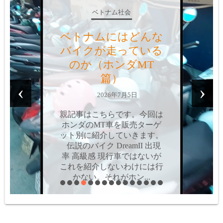
ベトナム社会
ベトナムにはどんな
バイクが走っている
のか？（ホンダAT
篇）
‹
›
2026年6月9日
親記事はこちらです。今回は
ホンダのAT車を、販売ター
ゲット別に紹介していきま
す。個人的にはAT車って嫌
いなんですよね。操作感の問
題や値段の問題だけではな
く、最大の難点は「両手を離
せない」こと。MT車だ...