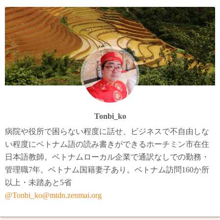
Tonbi_ko
病院や役所で困らない程度に話せ、ビジネスで不自由しな
い程度にベトナム語の読み書きができるホーチミン市在住
日本語教師。ベトナムローカル企業で通訳なしでの勤務・
管理職7年。ベトナム国籍妻子あり。ベトナム訪問160か所
以上・未踏あと5省
@Tonbi_ko@mtdn.zenmai.org