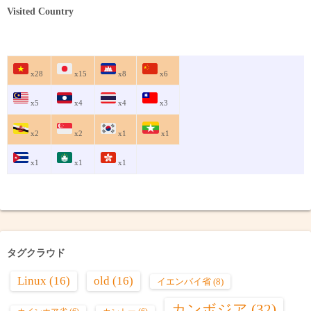
Visited Country
x28
x15
x8
x6
x5
x4
x4
x3
x2
x2
x1
x1
x1
x1
x1
タグクラウド
Linux
(16)
old
(16)
イエンバイ省
(8)
カンボジア
(32)