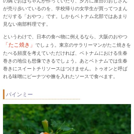
の隅でおばちゃんが作っていたり、夕方に屋台のおじさん
が売り歩いているのを、学校帰りの女学生が買ってつまん
だりする「おやつ」です。しかもベトナム北部ではあまり
見ない南部料理です。
というわけで、日本の食べ物に例えるなら、大阪のおやつ
「たこ焼き」
でしょう。東京のサラリーマンがたこ焼きを
たべる頻度を考えていただければ、ベトナムにおける生春
巻きの地位も想像できるでしょう。あとベトナムでは生春
巻きにスイートチリソースはつけません。トゥオンと呼ば
れる味噌にピーナツや膾を入れたソースで食べます。
バインミー