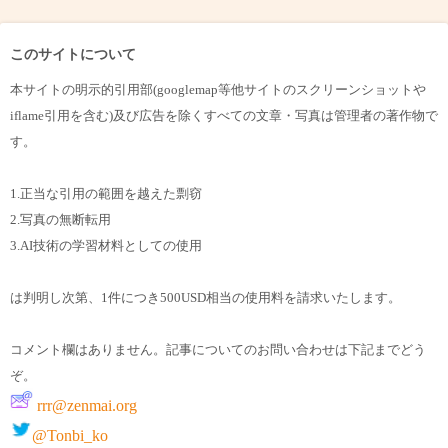
このサイトについて
本サイトの明示的引用部(googlemap等他サイトのスクリーンショットや
iflame引用を含む)及び広告を除くすべての文章・写真は管理者の著作物で
す。
1.正当な引用の範囲を越えた剽窃
2.写真の無断転用
3.AI技術の学習材料としての使用
は判明し次第、1件につき500USD相当の使用料を請求いたします。
コメント欄はありません。記事についてのお問い合わせは下記までどう
ぞ。
rrr@zenmai.org
@Tonbi_ko