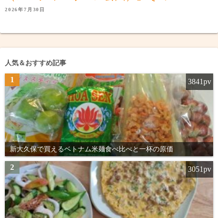
2026年7月30日
人気＆おすすめ記事
1
3841pv
新大久保で買えるベトナム米麺食べ比べと一杯の原価
2
3051pv