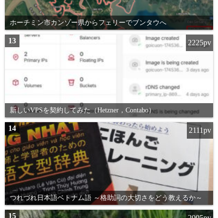
ホーチミン市カンゾー県からフェリーでブンタウへ
13
2225pv
新しいVPSを契約してみた（Hetzner，Contabo）
14
2111pv
つれづれ日本語ベトナム語 ～格助詞の大切さをどう教えるか～
15
2005pv