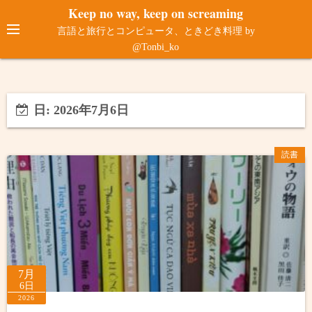
コ
Keep no way, keep on screaming
ン
言語と旅行とコンピュータ、ときどき料理 by
テ
@Tonbi_ko
ン
ツ
へ
日:
2026年7月6日
ス
キ
ッ
読書
プ
7月
6日
2026