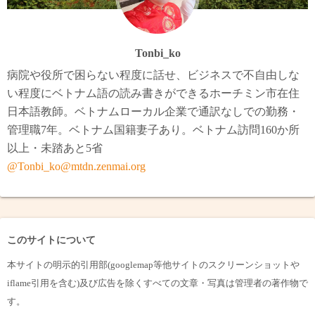
Tonbi_ko
病院や役所で困らない程度に話せ、ビジネスで不自由しな
い程度にベトナム語の読み書きができるホーチミン市在住
日本語教師。ベトナムローカル企業で通訳なしでの勤務・
管理職7年。ベトナム国籍妻子あり。ベトナム訪問160か所
以上・未踏あと5省
@Tonbi_ko@mtdn.zenmai.org
このサイトについて
本サイトの明示的引用部(googlemap等他サイトのスクリーンショットや
iflame引用を含む)及び広告を除くすべての文章・写真は管理者の著作物で
す。