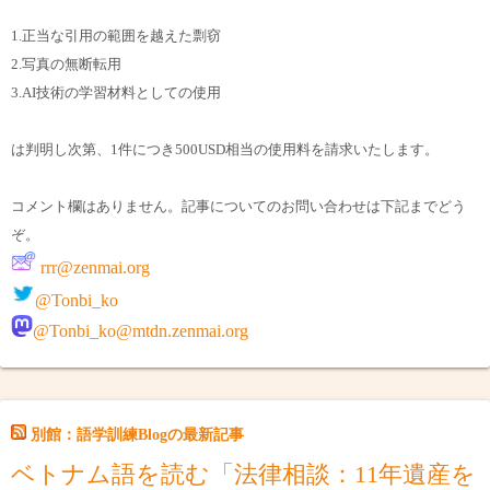
1.正当な引用の範囲を越えた剽窃
2.写真の無断転用
3.AI技術の学習材料としての使用
は判明し次第、1件につき500USD相当の使用料を請求いたします。
コメント欄はありません。記事についてのお問い合わせは下記までどう
ぞ。
rrr@zenmai.org
@Tonbi_ko
@Tonbi_ko@mtdn.zenmai.org
別館：語学訓練Blogの最新記事
ベトナム語を読む「法律相談：11年遺産を