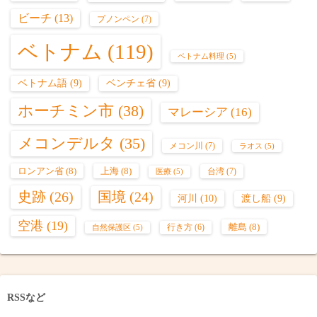
ビーチ
(13)
プノンペン
(7)
ベトナム
(119)
ベトナム料理
(5)
ベトナム語
(9)
ベンチェ省
(9)
ホーチミン市
(38)
マレーシア
(16)
メコンデルタ
(35)
メコン川
(7)
ラオス
(5)
ロンアン省
(8)
上海
(8)
台湾
(7)
医療
(5)
史跡
(26)
国境
(24)
河川
(10)
渡し船
(9)
空港
(19)
離島
(8)
行き方
(6)
自然保護区
(5)
RSSなど