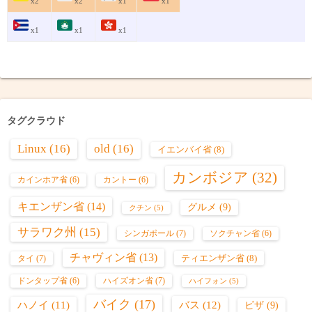
x2
x2
x1
x1
x1
x1
x1
タグクラウド
Linux
(16)
old
(16)
イエンバイ省
(8)
カンボジア
(32)
カインホア省
(6)
カントー
(6)
キエンザン省
(14)
グルメ
(9)
クチン
(5)
サラワク州
(15)
シンガポール
(7)
ソクチャン省
(6)
チャヴィン省
(13)
ティエンザン省
(8)
タイ
(7)
ハイズオン省
(7)
ドンタップ省
(6)
ハイフォン
(5)
バイク
(17)
バス
(12)
ハノイ
(11)
ビザ
(9)