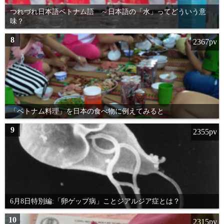
つれづれ日本語ベトナム語 ～日本語の「水」ってどういう意
味？
8
2367pv
「ベトナム料理」を日本の食べ物に例えてみると
9
2355pv
6月8日特別編:「卵ゲップ病」ことジアルジア症とは？
10
2315pv