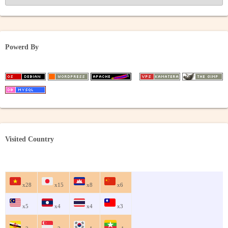
ー
カ
イ
ブ
Powerd By
Visited Country
x28
x15
x8
x6
x5
x4
x4
x3