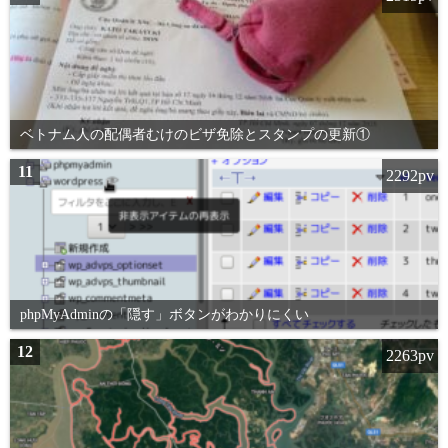
ベトナム人の配偶者むけのビザ免除とスタンプの更新①
11
2292pv
phpMyAdminの「隠す」ボタンがわかりにくい
12
2263pv