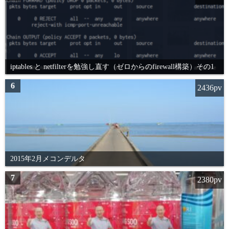
iptables と netfilterを勉強し直す（ゼロからのfirewall構築）その1
6
2436pv
2015年2月メコンデルタ
7
2380pv