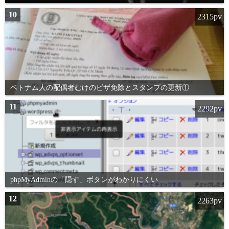
10
2315pv
ベトナム人の配偶者むけのビザ免除とスタンプの更新①
11
2292pv
phpMyAdminの「隠す」ボタンがわかりにくい
12
2263pv