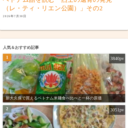
（レ・ティ・リエン公園）」その2
2026年7月30日
人気＆おすすめ記事
1
3840pv
新大久保で買えるベトナム米麺食べ比べと一杯の原価
2
3051pv