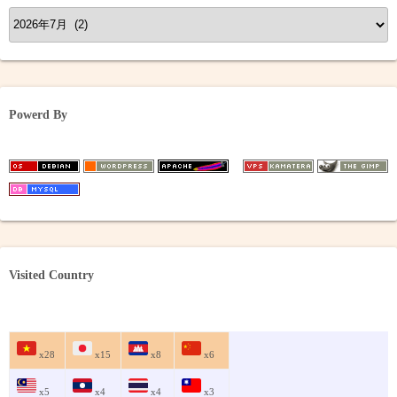
ア
ー
カ
イ
ブ
Powerd By
Visited Country
x28
x15
x8
x6
x5
x4
x4
x3