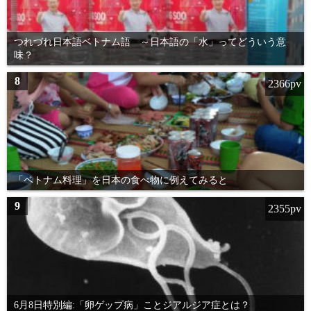
つれづれ日本語ベトナム語 ～日本語の「水」ってどういう意
味？
8
2366pv
「ベトナム料理」を日本の食べ物に例えてみると
9
2355pv
6月8日特別編:「卵ゲップ病」ことジアルジア症とは？