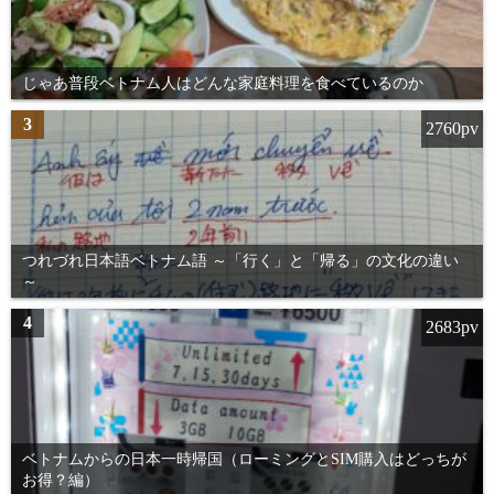
じゃあ普段ベトナム人はどんな家庭料理を食べているのか
3
2760pv
つれづれ日本語ベトナム語 ～「行く」と「帰る」の文化の違い
～
4
2683pv
ベトナムからの日本一時帰国（ローミングとSIM購入はどっちが
お得？編）