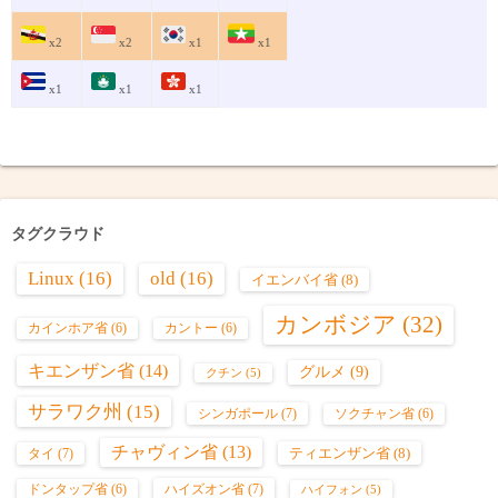
x2
x2
x1
x1
x1
x1
x1
タグクラウド
Linux
(16)
old
(16)
イエンバイ省
(8)
カンボジア
(32)
カインホア省
(6)
カントー
(6)
キエンザン省
(14)
グルメ
(9)
クチン
(5)
サラワク州
(15)
シンガポール
(7)
ソクチャン省
(6)
チャヴィン省
(13)
ティエンザン省
(8)
タイ
(7)
ハイズオン省
(7)
ドンタップ省
(6)
ハイフォン
(5)