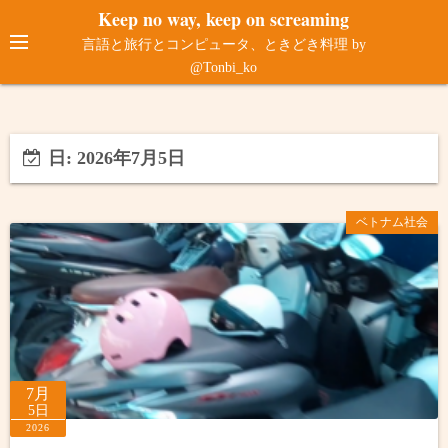
コ
Keep no way, keep on screaming
ン
言語と旅行とコンピュータ、ときどき料理 by
テ
@Tonbi_ko
ン
ツ
へ
日:
2026年7月5日
ス
キ
ッ
ベトナム社会
プ
7月
5日
2026