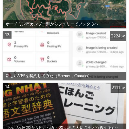
ホーチミン市カンゾー県からフェリーでブンタウへ
13
2224pv
新しいVPSを契約してみた（Hetzner，Contabo）
14
2111pv
つれづれ日本語ベトナム語 ～格助詞の大切さをどう教えるか～