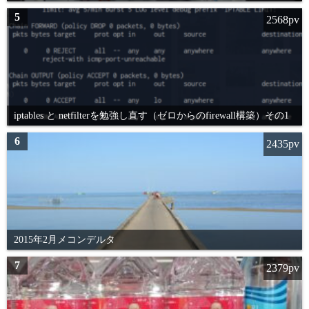
5
2568pv
iptables と netfilterを勉強し直す（ゼロからのfirewall構築）その1
6
2435pv
2015年2月メコンデルタ
7
2379pv