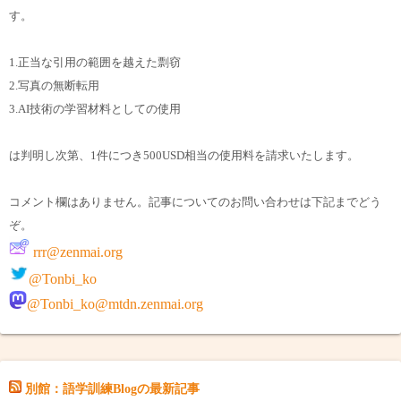
す。
1.正当な引用の範囲を越えた剽窃
2.写真の無断転用
3.AI技術の学習材料としての使用
は判明し次第、1件につき500USD相当の使用料を請求いたします。
コメント欄はありません。記事についてのお問い合わせは下記までどう
ぞ。
rrr@zenmai.org
@Tonbi_ko
@Tonbi_ko@mtdn.zenmai.org
別館：語学訓練Blogの最新記事