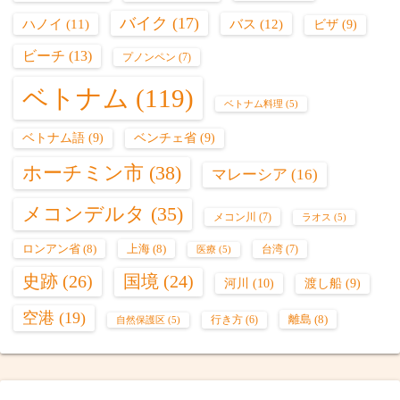
バイク
(17)
バス
(12)
ハノイ
(11)
ビザ
(9)
ビーチ
(13)
プノンペン
(7)
ベトナム
(119)
ベトナム料理
(5)
ベトナム語
(9)
ベンチェ省
(9)
ホーチミン市
(38)
マレーシア
(16)
メコンデルタ
(35)
メコン川
(7)
ラオス
(5)
ロンアン省
(8)
上海
(8)
台湾
(7)
医療
(5)
史跡
(26)
国境
(24)
河川
(10)
渡し船
(9)
空港
(19)
離島
(8)
行き方
(6)
自然保護区
(5)