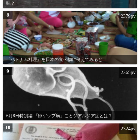
味？
8
2379pv
「ベトナム料理」を日本の食べ物に例えてみると
9
2365pv
6月8日特別編:「卵ゲップ病」ことジアルジア症とは？
10
2324pv