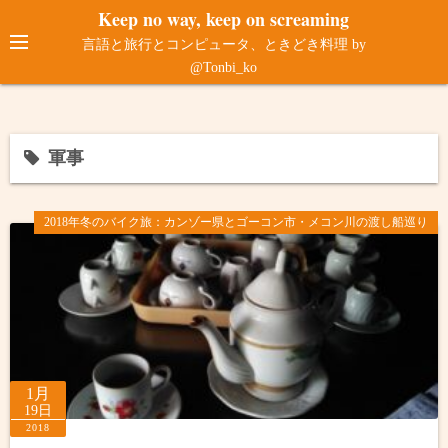
コ
Keep no way, keep on screaming
ン
言語と旅行とコンピュータ、ときどき料理 by
テ
@Tonbi_ko
ン
ツ
へ
軍事
ス
キ
ッ
2018年冬のバイク旅：カンゾー県とゴーコン市・メコン川の渡し船巡り
プ
1月
19日
2018