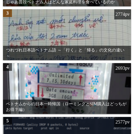
じゃあ普段ベトナム人はどんな家庭料理を食べているのか
3
2774pv
つれづれ日本語ベトナム語 ～「行く」と「帰る」の文化の違い
～
4
2693pv
ベトナムからの日本一時帰国（ローミングとSIM購入はどっちが
お得？編）
5
2577pv