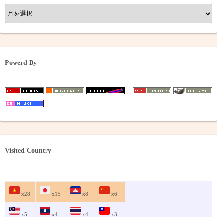
ア
ー
カ
イ
ブ
Powerd By
Visited Country
x28
x15
x8
x6
x5
x4
x4
x3