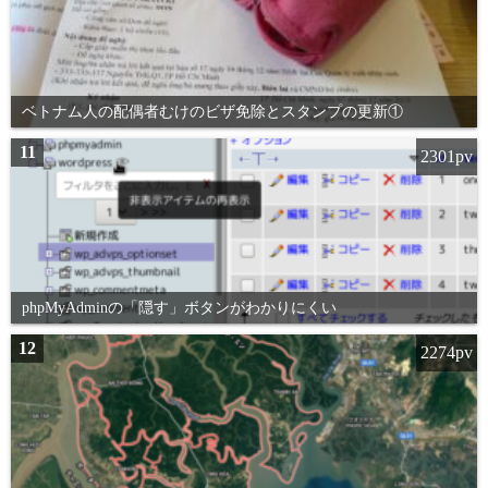
ベトナム人の配偶者むけのビザ免除とスタンプの更新①
11
2301pv
phpMyAdminの「隠す」ボタンがわかりにくい
12
2274pv