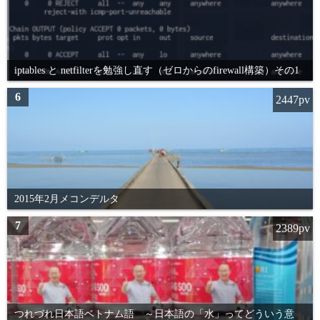
iptables と netfilterを勉強し直す（ゼロからのfirewall構築）その1
6
2447pv
2015年2月メコンデルタ
7
2389pv
つれづれ日本語ベトナム語 ～日本語の「水」ってどういう意