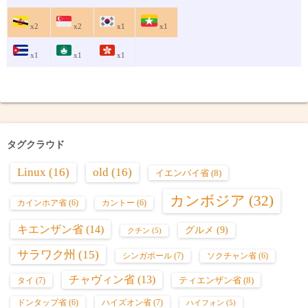
x2
x2
x1
x1
x1
x1
x1
タグクラウド
Linux
(16)
old
(16)
イエンバイ省
(8)
カンボジア
(32)
カインホア省
(6)
カントー
(6)
キエンザン省
(14)
グルメ
(9)
クチン
(5)
サラワク州
(15)
シンガポール
(7)
ソクチャン省
(6)
チャヴィン省
(13)
ティエンザン省
(8)
タイ
(7)
ハイズオン省
(7)
ドンタップ省
(6)
ハイフォン
(5)