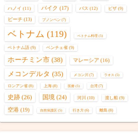
バイク
(17)
バス
(12)
ハノイ
(11)
ビザ
(9)
ビーチ
(13)
プノンペン
(7)
ベトナム
(119)
ベトナム料理
(5)
ベトナム語
(9)
ベンチェ省
(9)
ホーチミン市
(38)
マレーシア
(16)
メコンデルタ
(35)
メコン川
(7)
ラオス
(5)
ロンアン省
(8)
上海
(8)
台湾
(7)
医療
(5)
史跡
(26)
国境
(24)
河川
(10)
渡し船
(9)
空港
(19)
離島
(8)
行き方
(6)
自然保護区
(5)