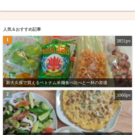
人気＆おすすめ記事
1
3851pv
新大久保で買えるベトナム米麺食べ比べと一杯の原価
2
3066pv