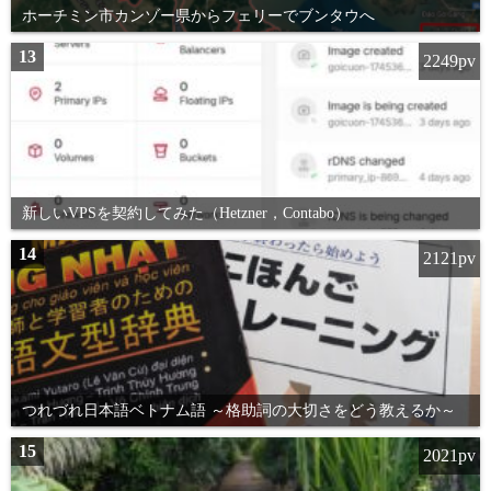
ホーチミン市カンゾー県からフェリーでブンタウへ
13
2249pv
新しいVPSを契約してみた（Hetzner，Contabo）
14
2121pv
つれづれ日本語ベトナム語 ～格助詞の大切さをどう教えるか～
15
2021pv