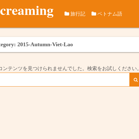
screaming
旅行記
ベトナム語
旅行データ
つれづれ日本語ベト
訪問歴
国際旅行記
ベトナム語音節千本
ベトナム国
2012年8
tegory:
2015-Autumn-Viet-Lao
ベトナム国内旅行
2012年10
2018年冬
コンテンツを見つけられませんでした。検索をお試しください
2013年イ
2019年テ
2015年2月
2019年秋
2015年秋
2020年5月
2016年春
2021年冬
2016年秋
カンゾー県