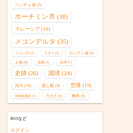
ベンチェ省
(9)
ホーチミン市
(38)
マレーシア
(16)
メコンデルタ
(35)
ロンアン省
(8)
メコン川
(7)
ラオス
(5)
上海
(8)
台湾
(7)
医療
(5)
史跡
(26)
国境
(24)
空港
(19)
河川
(10)
渡し船
(9)
離島
(8)
行き方
(6)
自然保護区
(5)
RSSなど
ログイン