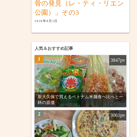
骨の発見（レ・ティ・リエン
公園）」その3
2026年8月1日
人気＆おすすめ記事
1
3847pv
新大久保で買えるベトナム米麺食べ比べと一
杯の原価
2
3061pv