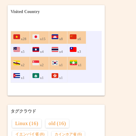
Visited Country
x28
x15
x8
x6
x5
x4
x4
x3
x2
x2
x1
x1
x1
x1
x1
タグクラウド
Linux
(16)
old
(16)
イエンバイ省
(8)
カインホア省
(6)