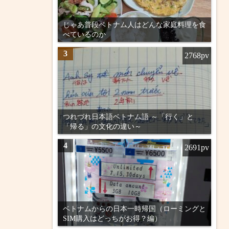
じゃあ普段ベトナム人はどんな家庭料理を食
べているのか
3
2768pv
つれづれ日本語ベトナム語 ～「行く」と
「帰る」の文化の違い～
4
2691pv
ベトナムからの日本一時帰国（ローミングと
SIM購入はどっちがお得？編）