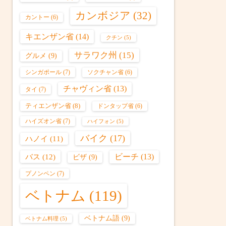
カンボジア
(32)
カントー
(6)
キエンザン省
(14)
クチン
(5)
サラワク州
(15)
グルメ
(9)
シンガポール
(7)
ソクチャン省
(6)
チャヴィン省
(13)
タイ
(7)
ティエンザン省
(8)
ドンタップ省
(6)
ハイズオン省
(7)
ハイフォン
(5)
バイク
(17)
ハノイ
(11)
バス
(12)
ビーチ
(13)
ビザ
(9)
プノンペン
(7)
ベトナム
(119)
ベトナム語
(9)
ベトナム料理
(5)