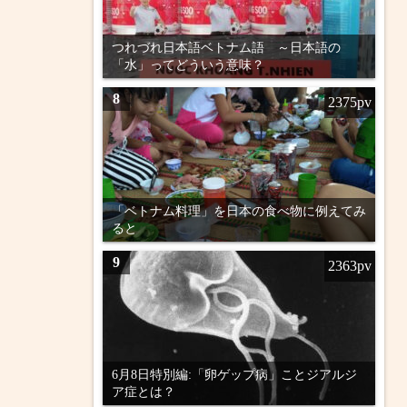
つれづれ日本語ベトナム語 ～日本語の
「水」ってどういう意味？
8
2375pv
「ベトナム料理」を日本の食べ物に例えてみ
ると
9
2363pv
6月8日特別編:「卵ゲップ病」ことジアルジ
ア症とは？