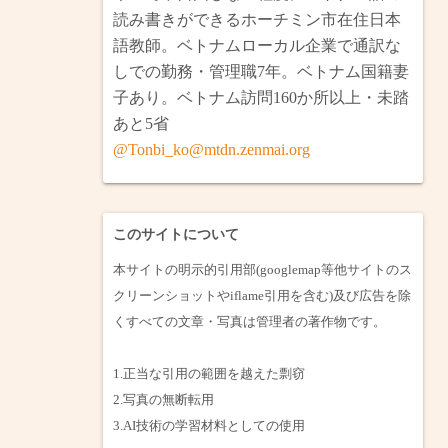
南とベトナム縦断・ラオス・カンボジア
2月ロンアン省・タイニン省小旅行（完）
読み書きができるホーチミン市在住日本
語教師。ベトナムローカル企業で通訳な
ミリ・ブルネイ（完）
省へ焼けた戦車を見に行く（完）
しでの勤務・管理職7年。ベトナム国籍妻
子あり。ベトナム訪問160か所以上・未踏
プノンペン・ウドン（完）
の巨大マリア像と水上住宅を見に行く（完）
あと5省
夫婦でタイ旅行（完）
月メコンデルタのバイク旅（完）
@Tonbi_ko@mtdn.zenmai.org
1月・日本一時帰国（完）
このサイトについて
本サイトの明示的引用部(googlemap等他サイトのス
クリーンショットやiflame引用を含む)及び広告を除
くすべての文章・写真は管理者の著作物です。
1.正当な引用の範囲を越えた剽窃
2.写真の無断転用
3.AI技術の学習材料としての使用