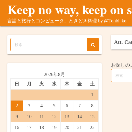
Keep no way, keep on 
コ
ン
テ
言語と旅行とコンピュータ、ときどき料理 by @Tonbi_ko
ン
ツ
へ
Att. Ca
ス
キ
ッ
お探しの
プ
2026年8月
日
月
火
水
木
金
土
1
2
3
4
5
6
7
8
9
10
11
12
13
14
15
16
17
18
19
20
21
22