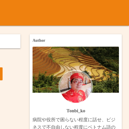
ナム語
ノック
内のメコン川について
月ベトナム・台湾（完）
Author
月インドシナ横断
のバイク旅：カンゾー県とゴーコン市・メコン川の渡し船巡り（
。
ンドシナ・ボルネオ
トのバイク旅：ヴィンロン・タンラップ水上村・スヴァイリエン
メコンデルタ
のビザラン旅：ホングとチャムチム（完）
ベトナム・ラオス南部縦断
北部放浪（完）
ベトナム・カンボジア（完）
のハノイ・ハナム・ハイズオン（完）
Tonbi_ko
 香港澳門・中国南部・ベトナム・台湾
からフェリーでブンタウへ（完）
病院や役所で困らない程度に話せ、ビジ
ネスで不自由しない程度にベトナム語の