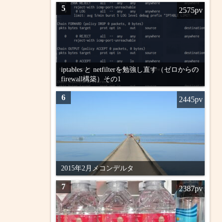
5
2575pv
iptables と netfilterを勉強し直す（ゼロからの
firewall構築）その1
6
2445pv
2015年2月メコンデルタ
7
2387pv