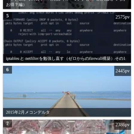
お得？編）
5
2575pv
iptables と netfilterを勉強し直す（ゼロからのfirewall構築）その1
6
2445pv
2015年2月メコンデルタ
7
2386pv