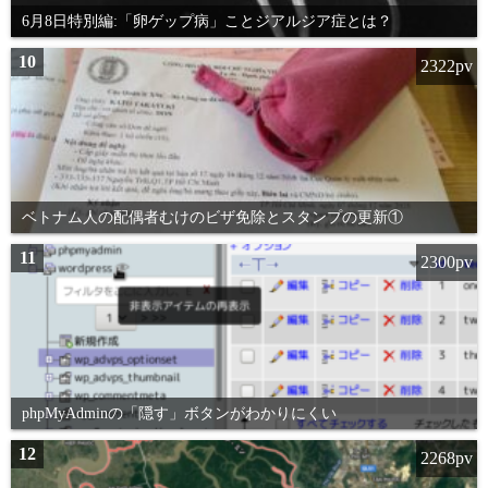
6月8日特別編:「卵ゲップ病」ことジアルジア症とは？
10
2322pv
ベトナム人の配偶者むけのビザ免除とスタンプの更新①
11
2300pv
phpMyAdminの「隠す」ボタンがわかりにくい
12
2268pv