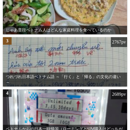
じゃあ普段ベトナム人はどんな家庭料理を食べているのか
3
2767pv
つれづれ日本語ベトナム語 ～「行く」と「帰る」の文化の違い
～
4
2689pv
ベトナムからの日本一時帰国（ローミングとSIM購入はどっちが