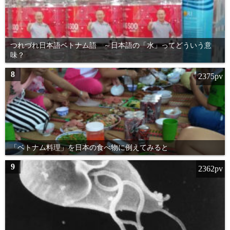
つれづれ日本語ベトナム語 ～日本語の「水」ってどういう意
味？
8
2375pv
「ベトナム料理」を日本の食べ物に例えてみると
9
2362pv