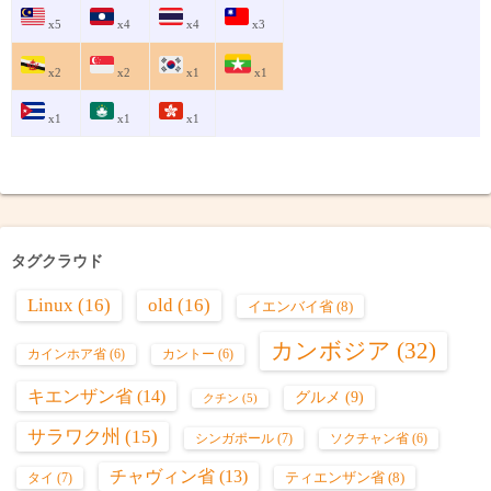
x5
x4
x4
x3
x2
x2
x1
x1
x1
x1
x1
タグクラウド
Linux
(16)
old
(16)
イエンバイ省
(8)
カンボジア
(32)
カインホア省
(6)
カントー
(6)
キエンザン省
(14)
グルメ
(9)
クチン
(5)
サラワク州
(15)
シンガポール
(7)
ソクチャン省
(6)
チャヴィン省
(13)
ティエンザン省
(8)
タイ
(7)