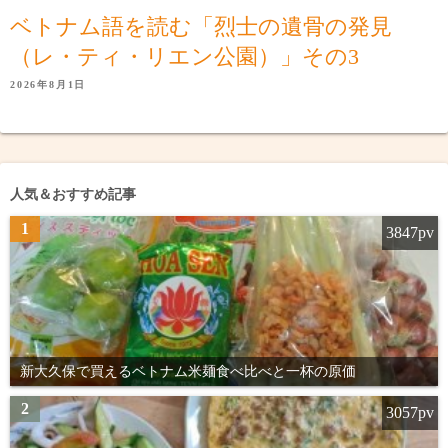
ベトナム語を読む「烈士の遺骨の発見
（レ・ティ・リエン公園）」その3
2026年8月1日
人気＆おすすめ記事
1
3847pv
新大久保で買えるベトナム米麺食べ比べと一杯の原価
2
3057pv