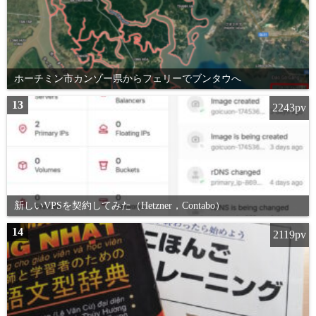
ホーチミン市カンゾー県からフェリーでブンタウへ
13
2243pv
新しいVPSを契約してみた（Hetzner，Contabo）
14
2119pv