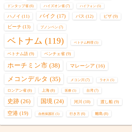
ハイズオン省
(7)
ドンタップ省
(6)
ハイフォン
(5)
バイク
(17)
バス
(12)
ハノイ
(11)
ビザ
(9)
ビーチ
(13)
プノンペン
(7)
ベトナム
(119)
ベトナム料理
(5)
ベトナム語
(9)
ベンチェ省
(9)
ホーチミン市
(38)
マレーシア
(16)
メコンデルタ
(35)
メコン川
(7)
ラオス
(5)
ロンアン省
(8)
上海
(8)
台湾
(7)
医療
(5)
史跡
(26)
国境
(24)
河川
(10)
渡し船
(9)
空港
(19)
離島
(8)
行き方
(6)
自然保護区
(5)