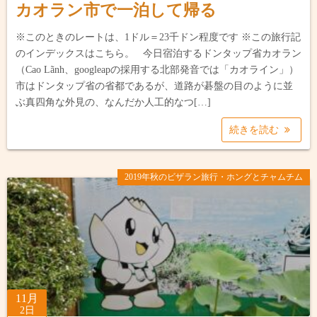
カオラン市で一泊して帰る
※このときのレートは、1ドル＝23千ドン程度です ※この旅行記
のインデックスはこちら。 今日宿泊するドンタップ省カオラン
（Cao Lãnh、googleapの採用する北部発音では「カオライン」）
市はドンタップ省の省都であるが、道路が碁盤の目のように並
ぶ真四角な外見の、なんだか人工的なつ[…]
続きを読む
2019年秋のビザラン旅行・ホングとチャムチム
11月
2日