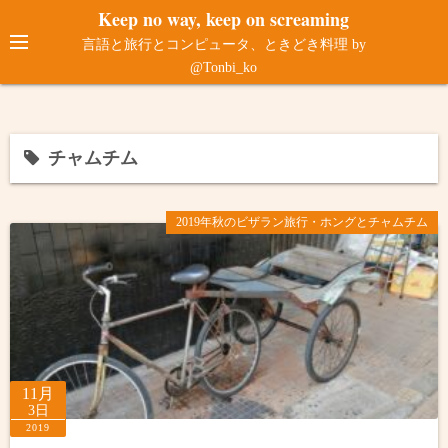
コ
Keep no way, keep on screaming
ン
言語と旅行とコンピュータ、ときどき料理 by
テ
@Tonbi_ko
ン
ツ
へ
チャムチム
ス
キ
ッ
2019年秋のビザラン旅行・ホングとチャムチム
プ
11月
3日
2019