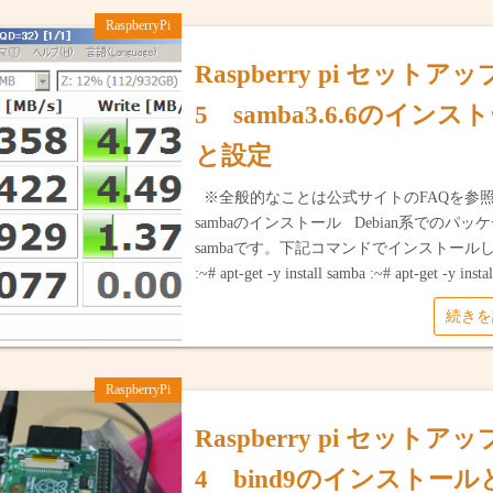
RaspberryPi
Raspberry pi セットア
5 samba3.6.6のインス
と設定
※全般的なことは公式サイトのFAQを参照。
sambaのインストール Debian系でのパッ
sambaです。下記コマンドでインストール
:~# apt-get -y install samba :~# apt-get -y inst
続き
RaspberryPi
Raspberry pi セットア
4 bind9のインストール