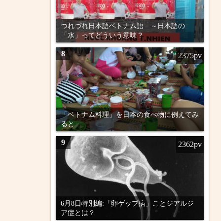
つれづれ日本語ベトナム語 ～日本語の
「水」ってどういう意味？
8
2375pv
「ベトナム料理」を日本の食べ物に例えてみ
ると
9
2362pv
6月8日特別編:「卵ゲップ病」ことジアルジ
ア症とは？