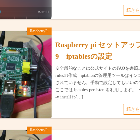
2017年雲
2021年1
続き
2018年夏
ビンズォン
RaspberryPi
2018年秋
ドンナイ省
Raspberry pi セットア
2023年・
2023年5
9 iptablesの設定
2025年1
※全般的なことは公式サイトのFAQを参照。
rulesの作成 iptablesの管理用ツールはイ
されていません。手動で設定してもいいの
ここでは iptables-persistentを利用します。 :~#
-y install ip[…]
続き
RaspberryPi