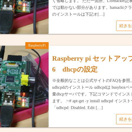
く省略します。 ただ一箇所、Lifehacker
では動かない部分があります。hamachiク
のインストールは下記オ[…]
続き
RaspberryPi
Raspberry pi セットア
6 dhcpの設定
※全般的なことは公式サイトのFAQを参照。 
udhcpdのインストール udhcpdは busybo
量dhcpサーバです。下記コマンドでインス
ます。 :~# apt-get -y install udhcpd イ
「udhcpd: Disabled. Edit […]
続き