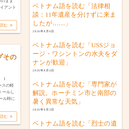
記事のまま
ベトナム語を読む「法律相
ライアント
談：11年遺産を分けずに来ま
したが……」
を読む
2026年8月6日
ベトナム語を読む「USSジョ
ージ・ワシントンの水夫をダ
ップその
ナンが歓迎」
2026年8月4日
1.
ベトナム語を読む「専門家が
xベースの軽
解説。ホーチミン市と南部の
トールし
ンストール時に
暑く異常な天気」
2026年8月3日
を読む
ベトナム語を読む「烈士の遺