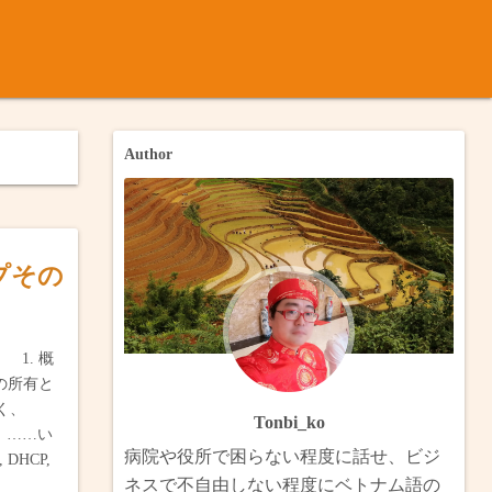
ナム語
ノック
内のメコン川について
月ベトナム・台湾（完）
Author
月インドシナ横断
のバイク旅：カンゾー県とゴーコン市・メコン川の渡し船巡り（
ンドシナ・ボルネオ
トのバイク旅：ヴィンロン・タンラップ水上村・スヴァイリエン
ップその
メコンデルタ
のビザラン旅：ホングとチャムチム（完）
ベトナム・ラオス南部縦断
北部放浪（完）
1. 概
の所有と
ベトナム・カンボジア（完）
のハノイ・ハナム・ハイズオン（完）
く、
Tonbi_ko
、……い
 香港澳門・中国南部・ベトナム・台湾
からフェリーでブンタウへ（完）
病院や役所で困らない程度に話せ、ビジ
DHCP,
ネスで不自由しない程度にベトナム語の