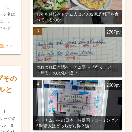
 1.
ケージ名は
じゃあ普段ベトナム人はどんな家庭料理を食
べているのか
します。
 apt-
3
2767pv
を読む
つれづれ日本語ベトナム語 ～「行く」と
「帰る」の文化の違い～
ップその
4
2689pv
ールと
1.
ッケージ名
ベトナムからの日本一時帰国（ローミングと
トールしま
SIM購入はどっちがお得？編）