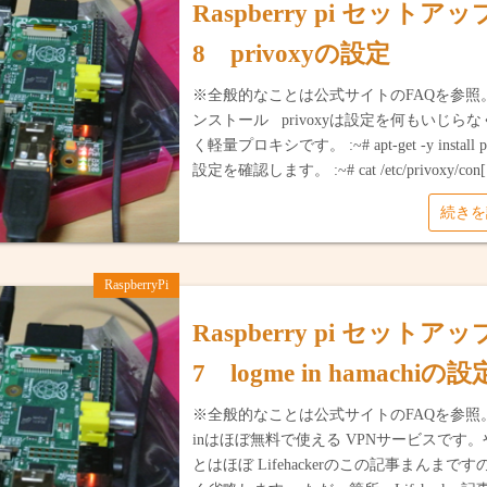
Raspberry pi セットア
8 privoxyの設定
※全般的なことは公式サイトのFAQを参照。 
ンストール privoxyは設定を何もいじら
く軽量プロキシです。 :~# apt-get -y install p
設定を確認します。 :~# cat /etc/privoxy/con
続き
RaspberryPi
Raspberry pi セットア
7 logme in hamachiの設
※全般的なことは公式サイトのFAQを参照。 l
inはほぼ無料で使える VPNサービスです
とはほぼ Lifehackerのこの記事まんまで