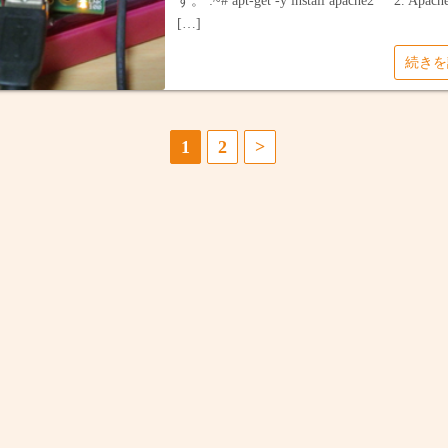
す。 :~# apt-get -y install apache2 2. Ap
[…]
続き
1
2
>