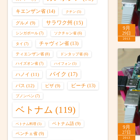
キエンザン省
(14)
クチン
(5)
サラワク州
(15)
グルメ
(9)
9月
シンガポール
(7)
29日
ソクチャン省
(6)
2013
チャヴィン省
(13)
タイ
(7)
ティエンザン省
(8)
ドンタップ省
(6)
ハイズオン省
(7)
ハイフォン
(5)
バイク
(17)
ハノイ
(11)
バス
(12)
ビーチ
(13)
ビザ
(9)
プノンペン
(7)
ベトナム
(119)
ベトナム語
(9)
ベトナム料理
(5)
9月
27日
ベンチェ省
(9)
2013