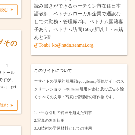
南とベトナム縦断・ラオス・カンボジア
2月ロンアン省・タイニン省小旅行（完）
読み書きができるホーチミン市在住日本
を読む
語教師。ベトナムローカル企業で通訳な
ミリ・ブルネイ（完）
省へ焼けた戦車を見に行く（完）
しでの勤務・管理職7年。ベトナム国籍妻
子あり。ベトナム訪問160か所以上・未踏
プノンペン・ウドン（完）
の巨大マリア像と水上住宅を見に行く（完）
あと5省
ップその
夫婦でタイ旅行（完）
月メコンデルタのバイク旅（完）
@Tonbi_ko@mtdn.zenmai.org
1月・日本一時帰国（完）
 1.
このサイトについて
ンストール
ですが、
本サイトの明示的引用部(googlemap等他サイトのス
 apt-get
クリーンショットやiflame引用を含む)及び広告を除
くすべての文章・写真は管理者の著作物です。
を読む
1.正当な引用の範囲を越えた剽窃
2.写真の無断転用
3.AI技術の学習材料としての使用