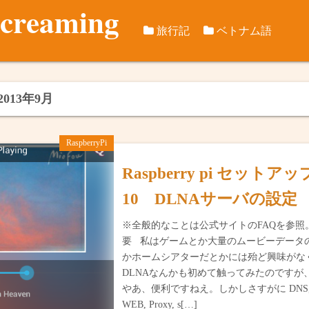
screaming
旅行記
ベトナム語
旅行データ
つれづれ日本語ベト
訪問歴
国際旅行記
ベトナム語音節千本
ベトナム国
2012年8
2013年9月
ベトナム国内旅行
2012年10
2018年冬
RaspberryPi
2013年イ
2019年テ
Raspberry pi セットア
2015年2月
2019年秋
10 DLNAサーバの設定
2015年秋
2020年5月
※全般的なことは公式サイトのFAQを参照。 
要 私はゲームとか大量のムービーデータ
2016年春
2021年冬
かホームシアターだとかには殆ど興味がな
DLNAなんかも初めて触ってみたのですが
2016年秋
カンゾー県
やあ、便利ですねえ。しかしさすがに DNS, 
WEB, Proxy, s[…]