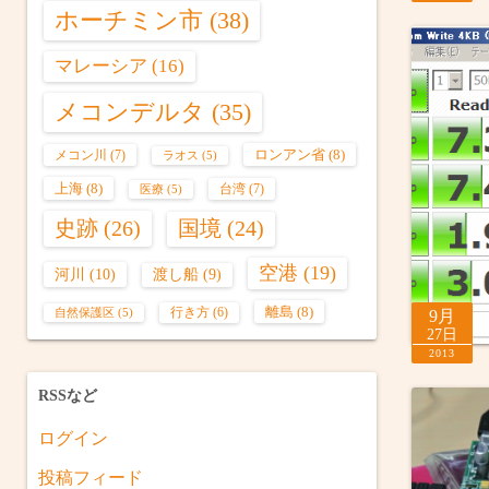
ホーチミン市
(38)
マレーシア
(16)
メコンデルタ
(35)
ロンアン省
(8)
メコン川
(7)
ラオス
(5)
上海
(8)
台湾
(7)
医療
(5)
史跡
(26)
国境
(24)
空港
(19)
河川
(10)
渡し船
(9)
離島
(8)
行き方
(6)
自然保護区
(5)
9月
27日
2013
RSSなど
ログイン
投稿フィード