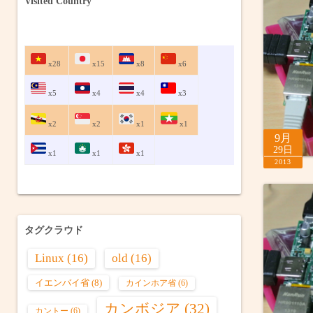
Visited Country
x28
x15
x8
x6
x5
x4
x4
x3
x2
x2
x1
x1
9月
29日
x1
x1
x1
2013
タグクラウド
Linux
(16)
old
(16)
イエンバイ省
(8)
カインホア省
(6)
カンボジア
(32)
カントー
(6)