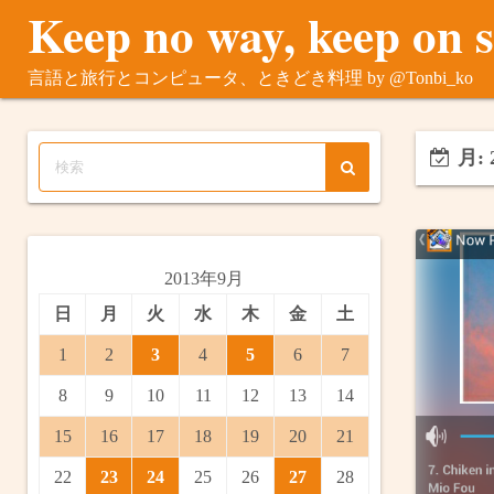
Keep no way, keep on 
コ
ン
テ
言語と旅行とコンピュータ、ときどき料理 by @Tonbi_ko
ン
ツ
へ
月:
ス
キ
ッ
プ
2013年9月
日
月
火
水
木
金
土
1
2
3
4
5
6
7
8
9
10
11
12
13
14
15
16
17
18
19
20
21
22
23
24
25
26
27
28