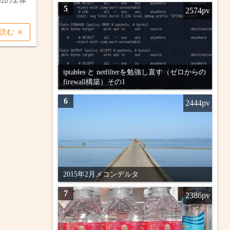
ache2の全体
5
2574pv
を読む
iptables と netfilterを勉強し直す（ゼロからの
firewall構築）その1
6
2444pv
2015年2月メコンデルタ
7
2386pv