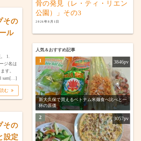
骨の発見（レ・ティ・リエン
公園）」その3
ップその
2026年8月1日
トール
人気＆おすすめ記事
 1.
1
3846pv
ケージ名は
します。
all sam[…]
を読む
新大久保で買えるベトナム米麺食べ比べと一
杯の原価
2
3057pv
ップその
と設定