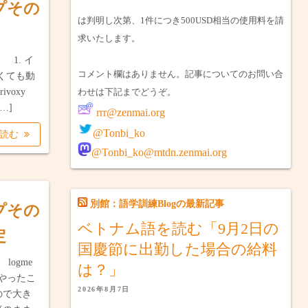
ップその
は判明し次第、1件につき500USD相当の使用料を請
求いたします。
1. イ
コメント欄はありません。記事についてのお問い合
なくても動
rivoxy
わせは下記までどうぞ。
[…]
rrr@zenmai.org
@Tonbi_ko
を読む
@Tonbi_ko@mtdn.zenmai.org
別館：語学訓練Blogの最新記事
ップその
ベトナム語を読む「9月2日の
定
国慶節に出勤した場合の給料
ogme
は？」
。やったこ
2026年8月7日
すので大き