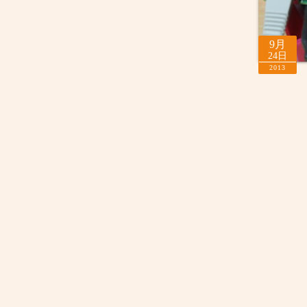
9月
24日
2013
投
稿
の
ペ
ー
ジ
送
り