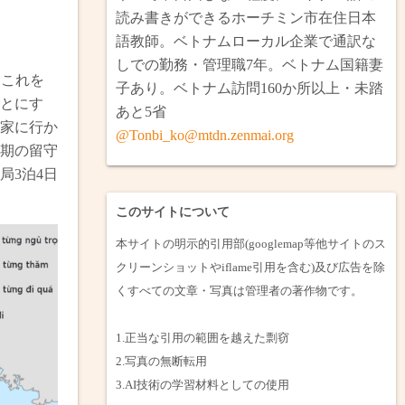
南とベトナム縦断・ラオス・カンボジア
2月ロンアン省・タイニン省小旅行（完）
読み書きができるホーチミン市在住日本
語教師。ベトナムローカル企業で通訳な
ミリ・ブルネイ（完）
省へ焼けた戦車を見に行く（完）
しでの勤務・管理職7年。ベトナム国籍妻
、これを
子あり。ベトナム訪問160か所以上・未踏
プノンペン・ウドン（完）
の巨大マリア像と水上住宅を見に行く（完）
とにす
あと5省
家に行か
夫婦でタイ旅行（完）
月メコンデルタのバイク旅（完）
@Tonbi_ko@mtdn.zenmai.org
期の留守
局3泊4日
1月・日本一時帰国（完）
このサイトについて
本サイトの明示的引用部(googlemap等他サイトのス
クリーンショットやiflame引用を含む)及び広告を除
くすべての文章・写真は管理者の著作物です。
1.正当な引用の範囲を越えた剽窃
2.写真の無断転用
3.AI技術の学習材料としての使用