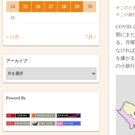
24
25
26
27
28
29
30
※このと
※この旅
31
COVI
期にまだ
« 11月
7月 »
る。月曜
なければ
を嫌がる
アーカイブ
の小旅行
ア
ー
カ
イ
Powerd By
ブ