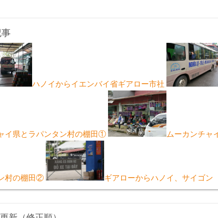
記事
ハノイからイエンバイ省ギアロー市社
ャイ県とラパンタン村の棚田①
ムーカンチャ
ン村の棚田②
ギアローからハノイ、サイゴン
更新（修正順）