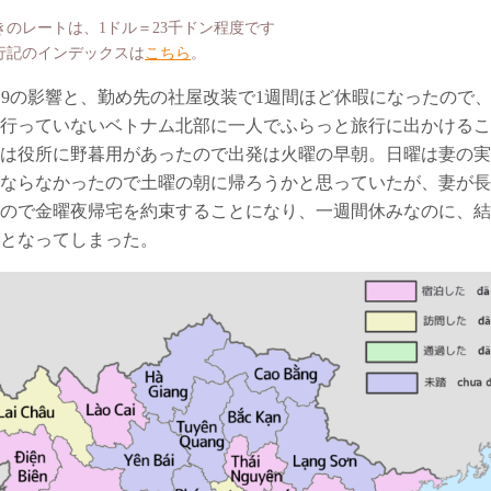
2017年雲
2021年1
きのレートは、1ドル＝23千ドン程度です
行記のインデックスは
こちら
。
2018年夏
ビンズォン
D-19の影響と、勤め先の社屋改装で1週間ほど休暇になったので
2018年秋
ドンナイ省
行っていないベトナム北部に一人でふらっと旅行に出かけるこ
は役所に野暮用があったので出発は火曜の早朝。日曜は妻の実
2023年・
2023年5
ならなかったので土曜の朝に帰ろうかと思っていたが、妻が長
ので金曜夜帰宅を約束することになり、一週間休みなのに、結
2025年1
となってしまった。