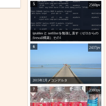
5
2569pv
iptables と netfilterを勉強し直す（ゼロからの
firewall構築）その1
6
2437pv
2015年2月メコンデルタ
7
2380pv