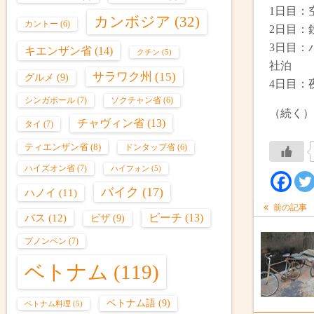
1日目：
カンボジア
(32)
カントー
(6)
2日目：
3日目：
キエンザン省
(14)
クチン
(5)
社泊
サラワク州
(15)
グルメ
(9)
4日目：
シンガポール
(7)
ソクチャン省
(6)
（続く）
チャヴィン省
(13)
タイ
(7)
ティエンザン省
(8)
ドンタップ省
(6)
ハイズオン省
(7)
ハイフォン
(5)
バイク
(17)
ハノイ
(11)
前の記事
バス
(12)
ビーチ
(13)
ビザ
(9)
プノンペン
(7)
ベトナム
(119)
ベトナム語
(9)
ベトナム料理
(5)