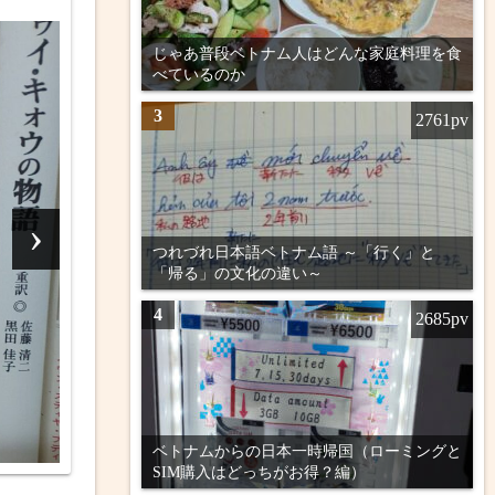
じゃあ普段ベトナム人はどんな家庭料理を食
べているのか
3
2761pv
読書
2026年3月の読書記録
›
2026年4月4日
つれづれ日本語ベトナム語 ～「行く」と
3月はノンフィクション 12冊、フィクショ
「帰る」の文化の違い～
ン3冊で合計15冊。まんが2冊を加えて17冊
でした。 ノンフィクション（12冊）
4
2685pv
『洞窟ばか』／吉田勝次／扶桑社
★★★★☆ ...
ベトナムからの日本一時帰国（ローミングと
SIM購入はどっちがお得？編）