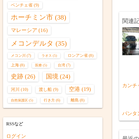
ベンチェ省
(9)
ホーチミン市
(38)
関連
マレーシア
(16)
メコンデルタ
(35)
ロンアン省
(8)
メコン川
(7)
ラオス
(5)
上海
(8)
台湾
(7)
医療
(5)
史跡
(26)
国境
(24)
カンチ
空港
(19)
河川
(10)
渡し船
(9)
離島
(8)
行き方
(6)
自然保護区
(5)
パンタ
RSSなど
ログイン
最近の