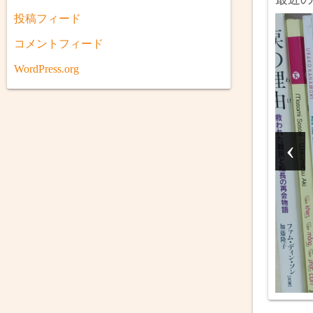
投稿フィード
コメントフィード
トナム社会
WordPress.org
にはどんなバイ
ているのか？
ンダAT篇）
‹
2026年6月9日
4
す。今回はホンダのAT車
し
ット別に紹介していきま
史
AT車って嫌いなんですよ
題や値段の問題だけではな
は「両手を離せない」こ
MT車だ...