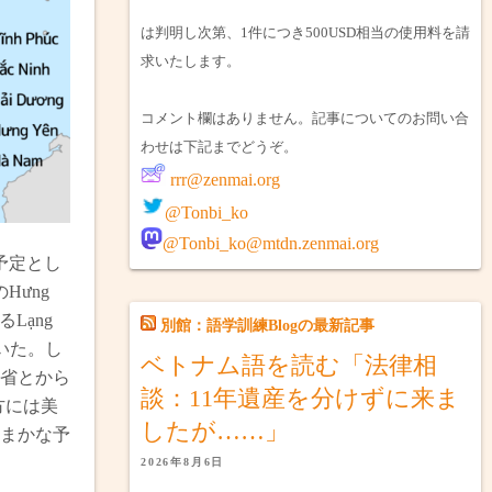
は判明し次第、1件につき500USD相当の使用料を請
求いたします。
コメント欄はありません。記事についてのお問い合
わせは下記までどうぞ。
rrr@zenmai.org
@Tonbi_ko
@Tonbi_ko@mtdn.zenmai.org
予定とし
Hưng
Lạng
別館：語学訓練Blogの最新記事
いた。し
ベトナム語を読む「法律相
省とから
談：11年遺産を分けずに来ま
方には美
したが……」
まかな予
2026年8月6日