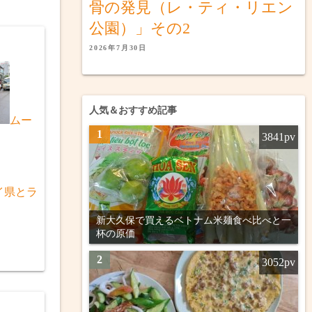
骨の発見（レ・ティ・リエン
公園）」その2
2026年7月30日
人気＆おすすめ記事
ムー
1
3841pv
イ県とラ
新大久保で買えるベトナム米麺食べ比べと一
杯の原価
2
3052pv