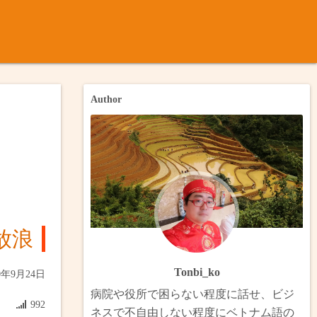
ナム語
ノック
内のメコン川について
月ベトナム・台湾（完）
Author
月インドシナ横断
のバイク旅：カンゾー県とゴーコン市・メコン川の渡し船巡り（
ンドシナ・ボルネオ
トのバイク旅：ヴィンロン・タンラップ水上村・スヴァイリエン
メコンデルタ
のビザラン旅：ホングとチャムチム（完）
ベトナム・ラオス南部縦断
北部放浪（完）
放浪
ベトナム・カンボジア（完）
のハノイ・ハナム・ハイズオン（完）
Tonbi_ko
0年9月24日
 香港澳門・中国南部・ベトナム・台湾
からフェリーでブンタウへ（完）
病院や役所で困らない程度に話せ、ビジ
992
ネスで不自由しない程度にベトナム語の