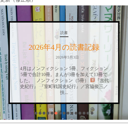
読書
2026年4月の読書記録
2026年5月3日
月はノンフィクション 5冊、フィクション
5冊で合計10冊。まんが3冊を加えて13冊で
た。 ノンフィクション（5冊）
『古代
紀行』 『室町戦国史紀行』／宮脇俊三／
扶...