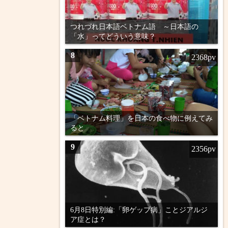
つれづれ日本語ベトナム語 ～日本語の
「水」ってどういう意味？
8
2368pv
「ベトナム料理」を日本の食べ物に例えてみ
ると
9
2356pv
6月8日特別編:「卵ゲップ病」ことジアルジ
ア症とは？