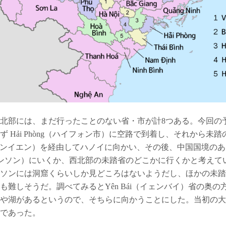
北部には、まだ行ったことのない省・市が計8つある。今回の
ず Hải Phòng（ハイフォン市）に空路で到着し、それから未踏の
（フンイエン）を経由してハノイに向かい、その後、中国国境のある
ランソン）にいくか、西北部の未踏省のどこかに行くかと考えて
ソンには洞窟くらいしか見どころはないようだし、ほかの未踏
も難しそうだ。調べてみるとYên Bái（イェンバイ）省の奥の
や湖があるというので、そちらに向かうことにした。当初の大
であった。