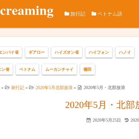
screaming
旅行記
ベトナム語
旅行データ
つれづれ日本語ベト
訪問歴
国際旅行記
ベトナム語音節千本
ベトナム国
2012年8
エンバイ省
ギアロー
ハイズオン省
ハイフォン
ハノイ
ベトナム国内旅行
2012年10
2018年冬
エン省
ベトナム
ムーカンチャイ
棚田
2013年イ
2019年テ
2015年2月
2019年秋
»
旅行記
»
2020年5月北部放浪
»
2020年5月・北部放浪
2015年秋
2020年5月
2020年5月・北部
2016年春
2021年冬
2020年5月25日
202
2016年秋
カンゾー県