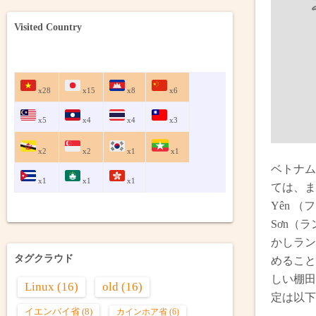
Visited Country
x28
x15
x8
x6
x5
x4
x4
x3
x2
x2
x1
x1
ベトナム
x1
x1
x1
ては、ま
Yên 
Sơn（
かしラン
タグクラウド
めること
しい棚田
Linux
(16)
old
(16)
定は以下
イエンバイ省
(8)
カインホア省
(6)