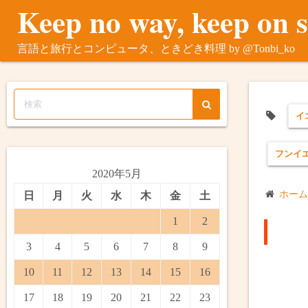
Keep no way, keep on 
コ
ン
テ
言語と旅行とコンピュータ、ときどき料理 by @Tonbi_ko
ン
ツ
へ
ス
イ
キ
ッ
フンイ
プ
2020年5月
ホーム
日
月
火
水
木
金
土
1
2
3
4
5
6
7
8
9
10
11
12
13
14
15
16
17
18
19
20
21
22
23