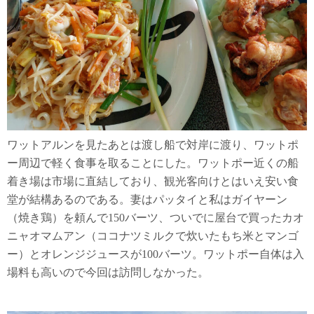
ワットアルンを見たあとは渡し船で対岸に渡り、ワットポ
ー周辺で軽く食事を取ることにした。ワットポー近くの船
着き場は市場に直結しており、観光客向けとはいえ安い食
堂が結構あるのである。妻はパッタイと私はガイヤーン
（焼き鶏）を頼んで150バーツ、ついでに屋台で買ったカオ
ニャオマムアン（ココナツミルクで炊いたもち米とマンゴ
ー）とオレンジジュースが100バーツ。ワットポー自体は入
場料も高いので今回は訪問しなかった。