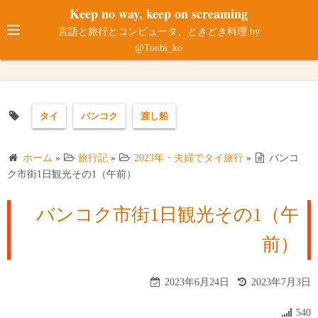
コ
Keep no way, keep on screaming
ン
言語と旅行とコンピュータ、ときどき料理 by
テ
@Tonbi_ko
ン
ツ
へ
タイ
バンコク
渡し船
ス
キ
ッ
ホーム
»
旅行記
»
2023年・夫婦でタイ旅行
»
バンコ
プ
ク市街1日観光その1（午前）
バンコク市街1日観光その1（午
前）
2023年6月24日
2023年7月3日
540