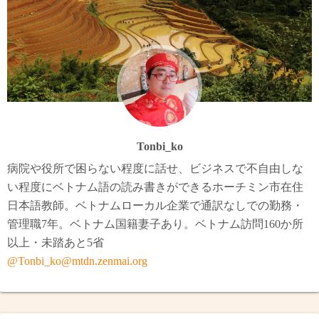
Tonbi_ko
病院や役所で困らない程度に話せ、ビジネスで不自由しな
い程度にベトナム語の読み書きができるホーチミン市在住
日本語教師。ベトナムローカル企業で通訳なしでの勤務・
管理職7年。ベトナム国籍妻子あり。ベトナム訪問160か所
以上・未踏あと5省
@Tonbi_ko@mtdn.zenmai.org