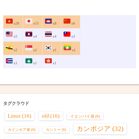
x28
x15
x8
x6
x5
x4
x4
x3
x2
x2
x1
x1
x1
x1
x1
タグクラウド
Linux
(16)
old
(16)
イエンバイ省
(8)
カンボジア
(32)
カインホア省
(6)
カントー
(6)