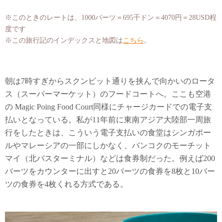
※このときのレートは、1000バーツ＝695千ドン＝4070円＝28USD程
度です
※この旅行記のインデックスと地図は
こちら
。
朝は7時すぎからスクンビット通りを挟んで向かいのロータ
ス（スーパーマーケット）のフードコートへ。ここも空港
の Magic Poing Food Court同様にチャージカードでの電子支
払いとなっている。私が11年前に東南アジア大陸部一周旅
行をしたときは、こういう電子支払いの食堂はシンガポー
ルやマレーシアの一部にしかなく、バンコクのモーチット
マイ（北バスターミナル）などは食券制だった。例えば200
バーツをカウンターに出すと20バーツの食券を8枚と10バー
ツの食券を4枚くれる方式である。