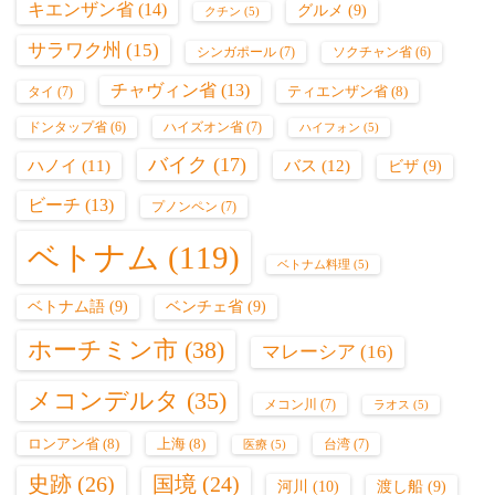
キエンザン省
(14)
グルメ
(9)
クチン
(5)
サラワク州
(15)
シンガポール
(7)
ソクチャン省
(6)
チャヴィン省
(13)
ティエンザン省
(8)
タイ
(7)
ハイズオン省
(7)
ドンタップ省
(6)
ハイフォン
(5)
バイク
(17)
バス
(12)
ハノイ
(11)
ビザ
(9)
ビーチ
(13)
プノンペン
(7)
ベトナム
(119)
ベトナム料理
(5)
ベトナム語
(9)
ベンチェ省
(9)
ホーチミン市
(38)
マレーシア
(16)
メコンデルタ
(35)
メコン川
(7)
ラオス
(5)
ロンアン省
(8)
上海
(8)
台湾
(7)
医療
(5)
史跡
(26)
国境
(24)
河川
(10)
渡し船
(9)