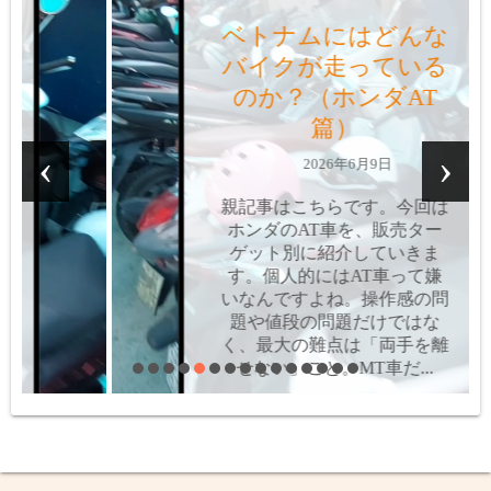
読書
2026年4月の読書記録
2026年5月3日
‹
›
4月はノンフィクション 5
冊、フィクション5冊で合計
10冊。まんが3冊を加えて13
冊でした。 ノンフィクショ
ン（5冊）
『古代史紀行』
『室町戦国史紀行』／宮脇俊
三／扶...