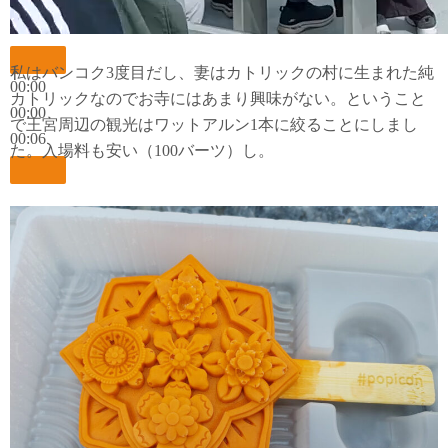
私はバンコク3度目だし、妻はカトリックの村に生まれた純
00:00
カトリックなのでお寺にはあまり興味がない。ということ
00:00
で王宮周辺の観光はワットアルン1本に絞ることにしまし
00:06
た。入場料も安い（100バーツ）し。