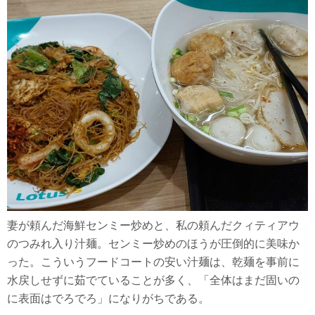
妻が頼んだ海鮮センミー炒めと、私の頼んだクィティアウ
のつみれ入り汁麺。センミー炒めのほうが圧倒的に美味か
った。こういうフードコートの安い汁麺は、乾麺を事前に
水戻しせずに茹でていることが多く、「全体はまだ固いの
に表面はでろでろ」になりがちである。