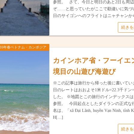
参照。 さて、今日と明日のあと2日も周
ぞ……と思っていたがここで勘違いに気づい
日のサイゴンへのフライトはニャチャンから
続き
016年春ベトナム・カンボジア
カインホア省・フーイエ
境目の山遊び海遊び
※この記事は旅行から帰った後に書いてい
日のレートはおおよそ1米ドル=22.3千ドン=
した。 ※地図とこの旅行のインデックス
参照。 今回起点としたダイランの正式な
名は、「xã Đại Lãnh, huyền Vạn Ninh, tỉnh K
H[…]
続き