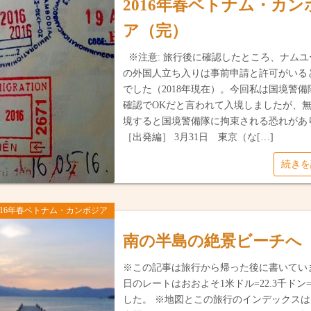
2016年春ベトナム・カン
ア（完）
※注意: 旅行後に確認したところ、ナムユ
の外国人立ち入りは事前申請と許可がいる
でした（2018年現在）。今回私は国境警備
確認でOKだと言われて入境しましたが、
境すると国境警備隊に拘束される恐れが
［出発編］ 3月31日 東京（な[…]
続き
016年春ベトナム・カンボジア
南の半島の絶景ビーチへ
※この記事は旅行から帰った後に書いてい
日のレートはおおよそ1米ドル=22.3千ドン=
した。 ※地図とこの旅行のインデックス