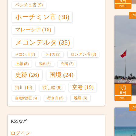
9日
ベンチェ省
(9)
2016
ホーチミン市
(38)
2
マレーシア
(16)
メコンデルタ
(35)
ロンアン省
(8)
メコン川
(7)
ラオス
(5)
上海
(8)
台湾
(7)
医療
(5)
史跡
(26)
国境
(24)
空港
(19)
河川
(10)
5月
渡し船
(9)
6日
離島
(8)
行き方
(6)
2016
自然保護区
(5)
2
RSSなど
ログイン