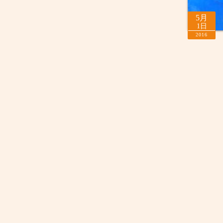
5月
1日
2016
投
稿
の
ペ
ー
ジ
送
り