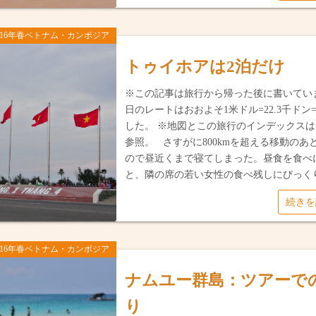
016年春ベトナム・カンボジア
トゥイホアは2泊だけ
※この記事は旅行から帰った後に書いてい
日のレートはおおよそ1米ドル=22.3千ドン=
した。 ※地図とこの旅行のインデックス
参照。 さすがに800kmを超える移動のあ
ので昼近くまで寝てしまった。昼食を食べ
と、隣の席の若い女性の食べ残しにびっくり
続き
016年春ベトナム・カンボジア
ナムユー群島：ツアーで
り