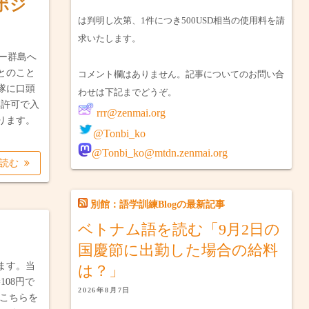
ボジ
は判明し次第、1件につき500USD相当の使用料を請
求いたします。
ー群島へ
とのこと
コメント欄はありません。記事についてのお問い合
隊に口頭
わせは下記までどうぞ。
無許可で入
rrr@zenmai.org
あります。
@Tonbi_ko
@Tonbi_ko@mtdn.zenmai.org
を読む
別館：語学訓練Blogの最新記事
ベトナム語を読む「9月2日の
国慶節に出勤した場合の給料
ます。当
は？」
108円で
2026年8月7日
はこちらを