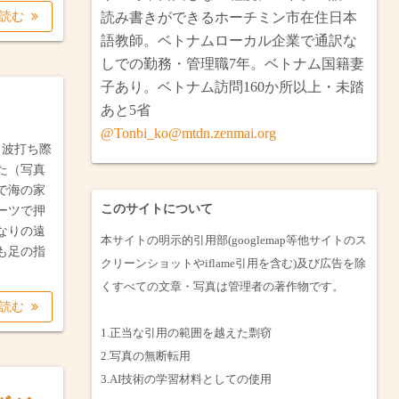
南とベトナム縦断・ラオス・カンボジア
2月ロンアン省・タイニン省小旅行（完）
を読む
読み書きができるホーチミン市在住日本
語教師。ベトナムローカル企業で通訳な
ミリ・ブルネイ（完）
省へ焼けた戦車を見に行く（完）
しでの勤務・管理職7年。ベトナム国籍妻
子あり。ベトナム訪問160か所以上・未踏
プノンペン・ウドン（完）
の巨大マリア像と水上住宅を見に行く（完）
あと5省
夫婦でタイ旅行（完）
月メコンデルタのバイク旅（完）
@Tonbi_ko@mtdn.zenmai.org
。波打ち際
た（写真
1月・日本一時帰国（完）
で海の家
このサイトについて
ーツで押
なりの遠
本サイトの明示的引用部(googlemap等他サイトのス
も足の指
クリーンショットやiflame引用を含む)及び広告を除
くすべての文章・写真は管理者の著作物です。
を読む
1.正当な引用の範囲を越えた剽窃
2.写真の無断転用
3.AI技術の学習材料としての使用