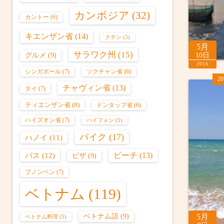
カンボジア
(32)
カントー
(6)
キエンザン省
(14)
クチン
(5)
5月
サラワク州
(15)
グルメ
(9)
10日
2016
シンガポール
(7)
ソクチャン省
(6)
2
チャヴィン省
(13)
タイ
(7)
ティエンザン省
(8)
ドンタップ省
(6)
ハイズオン省
(7)
ハイフォン
(5)
バイク
(17)
ハノイ
(11)
バス
(12)
ビーチ
(13)
ビザ
(9)
プノンペン
(7)
ベトナム
(119)
ベトナム語
(9)
5月
ベトナム料理
(5)