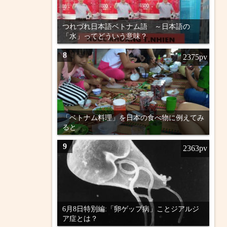
つれづれ日本語ベトナム語 ～日本語の
「水」ってどういう意味？
8
2375pv
「ベトナム料理」を日本の食べ物に例えてみ
ると
9
2363pv
6月8日特別編:「卵ゲップ病」ことジアルジ
ア症とは？