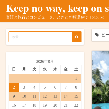
Keep no way, keep on 
コ
ン
テ
言語と旅行とコンピュータ、ときどき料理 by @Tonbi_ko
ン
ツ
へ
ビ
ス
キ
ッ
プ
2026年8月
日
月
火
水
木
金
土
1
2
3
4
5
6
7
8
9
10
11
12
13
14
15
16
17
18
19
20
21
22