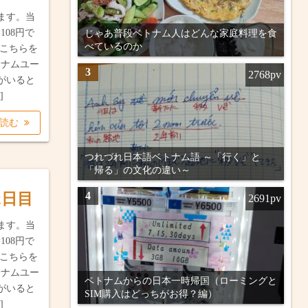
ます。当
108円で
じゃあ普段ベトナム人はどんな家庭料理を食
べているのか
はこちらを
、ナムユー
3
2768pv
がいると
]
を読む
つれづれ日本語ベトナム語 ～「行く」と
「帰る」の文化の違い～
4
2日目
2691pv
ます。当
108円で
はこちらを
、ナムユー
ベトナムからの日本一時帰国（ローミングと
がいると
SIM購入はどっちがお得？編）
]