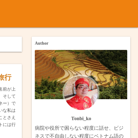
ナム語
ノック
内のメコン川について
月ベトナム・台湾（完）
Author
月インドシナ横断
のバイク旅：カンゾー県とゴーコン市・メコン川の渡し船巡り（
ンドシナ・ボルネオ
トのバイク旅：ヴィンロン・タンラップ水上村・スヴァイリエン
旅行
メコンデルタ
のビザラン旅：ホングとチャムチム（完）
名前が上
、そして
ベトナム・ラオス南部縦断
北部放浪（完）
ネー）で
いな私は
ベトナム・カンボジア（完）
のハノイ・ハナム・ハイズオン（完）
ことさえ
Tonbi_ko
トには行
 香港澳門・中国南部・ベトナム・台湾
からフェリーでブンタウへ（完）
病院や役所で困らない程度に話せ、ビジ
ネスで不自由しない程度にベトナム語の