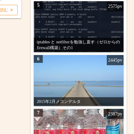
5
2575pv
を読む
iptables と netfilterを勉強し直す（ゼロからの
firewall構築）その1
6
2445pv
2015年2月メコンデルタ
7
2387pv