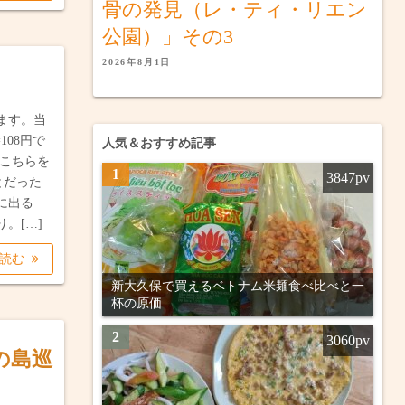
骨の発見（レ・ティ・リエン
公園）」その3
2026年8月1日
ます。当
108円で
人気＆おすすめ記事
はこちらを
1
3847pv
とだった
に出る
。[…]
を読む
新大久保で買えるベトナム米麺食べ比べと一
杯の原価
2
3060pv
の島巡