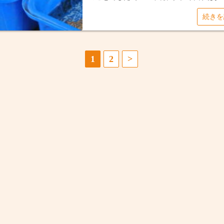
続き
1
2
>