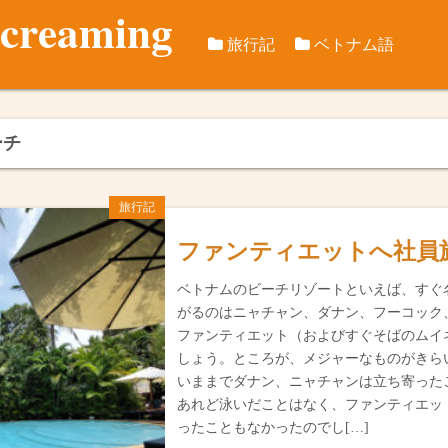
screaming
旅行記
ベトナム語
旅行データ
つれづれ日本語ベト
訪問歴
国際旅行記
ベトナム語音節千本
ベトナム国
2012年8
ーチ
ベトナム国内旅行
2012年10
2018年冬
旅行記
2013年イ
2019年テ
ファンティエットへ社員
2015年2月
2019年秋
ベトナムのビーチリゾートといえば、すぐ
がるのはニャチャン、ダナン、フーコック
2015年秋
2020年5月
ファンティエット（およびすぐそばのムイ
しょう。ところが、メジャーなものがきら
2016年春
2021年冬
いままでダナン、ニャチャンは立ち寄った
あれど泳いだことはなく、ファンティエッ
2016年秋
カンゾー県
ったこともなかったのでし[…]