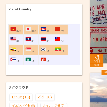
Visited Country
x28
x15
x8
x6
x5
x4
x4
x3
x2
x2
x1
x1
5月
22日
x1
x1
x1
2016
2
タグクラウド
Linux
(16)
old
(16)
イエンバイ省
(8)
カインホア省
(6)