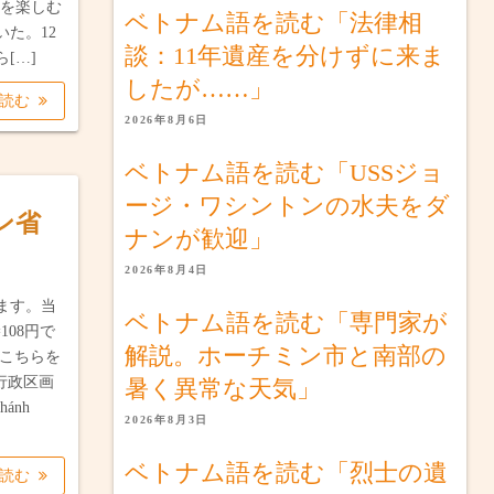
辺を楽しむ
ベトナム語を読む「法律相
た。12
談：11年遺産を分けずに来ま
[…]
したが……」
を読む
2026年8月6日
ベトナム語を読む「USSジョ
ージ・ワシントンの水夫をダ
ン省
ナンが歓迎」
2026年8月4日
ます。当
ベトナム語を読む「専門家が
108円で
解説。ホーチミン市と南部の
はこちらを
行政区画
暑く異常な天気」
hánh
2026年8月3日
ベトナム語を読む「烈士の遺
を読む