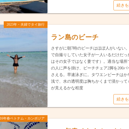
2017年雲
2021年1
続き
2018年夏
ビンズォン
2023年・夫婦でタイ旅行
2018年秋
ドンナイ省
ラン島のビーチ
2023年・
2023年5
さすがに朝7時のビーチはほぼ人がいない
で自撮りしていた女子が一人いるだけだっ
2025年1
はその女子ではなく妻です）。適当な場所
の人に声を掛け、ビーチチェア2脚を200バ
さえる。早速泳ぎに。タワエンビーチはか
浅で、水の透明度は胸ちかくまで浸かって
が見えるかな程度
続き
016年春ベトナム・カンボジア