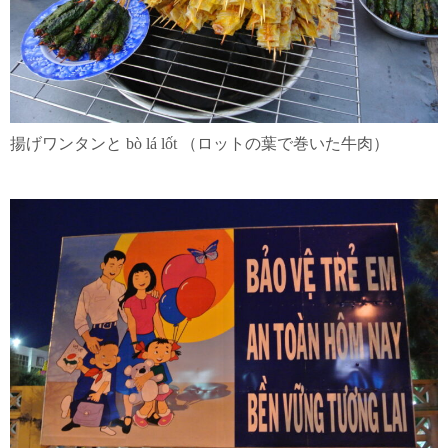
揚げワンタンと bò lá lốt （ロットの葉で巻いた牛肉）