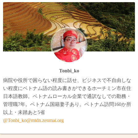
Tonbi_ko
病院や役所で困らない程度に話せ、ビジネスで不自由しな
い程度にベトナム語の読み書きができるホーチミン市在住
日本語教師。ベトナムローカル企業で通訳なしでの勤務・
管理職7年。ベトナム国籍妻子あり。ベトナム訪問160か所
以上・未踏あと5省
@Tonbi_ko@mtdn.zenmai.org