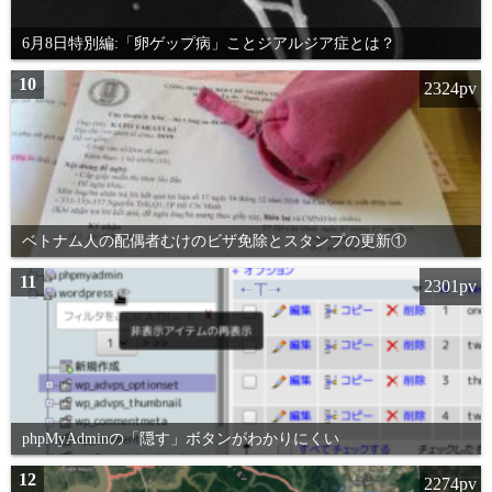
6月8日特別編:「卵ゲップ病」ことジアルジア症とは？
10
2324pv
ベトナム人の配偶者むけのビザ免除とスタンプの更新①
11
2301pv
phpMyAdminの「隠す」ボタンがわかりにくい
12
2274pv