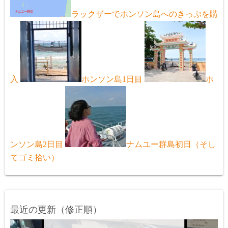
ラックザーでホンソン島へのきっぷを購
入
ホンソン島1日目
ホ
ンソン島2日目
ナムユー群島初日（そし
てゴミ拾い）
最近の更新（修正順）