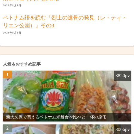
2026年8月3日
ベトナム語を読む「烈士の遺骨の発見（レ・ティ・
リエン公園）」その3
2026年8月1日
人気＆おすすめ記事
1
3850pv
新大久保で買えるベトナム米麺食べ比べと一杯の原価
2
3066pv