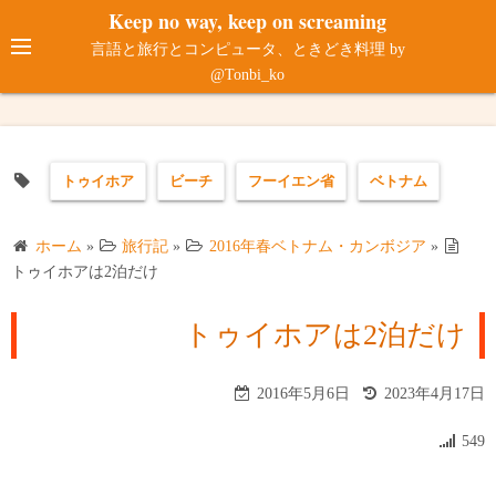
コ
Keep no way, keep on screaming
ン
言語と旅行とコンピュータ、ときどき料理 by
テ
@Tonbi_ko
ン
ツ
へ
トゥイホア
ビーチ
フーイエン省
ベトナム
ス
キ
ッ
ホーム
»
旅行記
»
2016年春ベトナム・カンボジア
»
プ
トゥイホアは2泊だけ
トゥイホアは2泊だけ
2016年5月6日
2023年4月17日
549