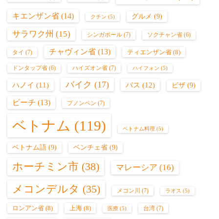
キエンザン省
(14)
グルメ
(9)
クチン
(5)
サラワク州
(15)
シンガポール
(7)
ソクチャン省
(6)
チャヴィン省
(13)
ティエンザン省
(8)
タイ
(7)
ハイズオン省
(7)
ドンタップ省
(6)
ハイフォン
(5)
バイク
(17)
バス
(12)
ハノイ
(11)
ビザ
(9)
ビーチ
(13)
プノンペン
(7)
ベトナム
(119)
ベトナム料理
(5)
ベトナム語
(9)
ベンチェ省
(9)
ホーチミン市
(38)
マレーシア
(16)
メコンデルタ
(35)
メコン川
(7)
ラオス
(5)
ロンアン省
(8)
上海
(8)
台湾
(7)
医療
(5)