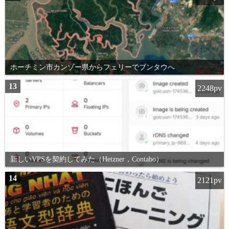
ホーチミン市カンゾー県からフェリーでブンタウへ
13
2248pv
新しいVPSを契約してみた（Hetzner，Contabo）
14
2121pv