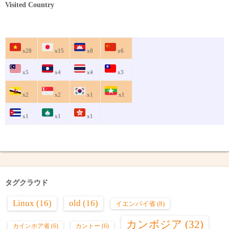
Visited Country
x28
x15
x8
x6
x5
x4
x4
x3
x2
x2
x1
x1
x1
x1
x1
タグクラウド
Linux
(16)
old
(16)
イエンバイ省
(8)
カンボジア
(32)
カインホア省
(6)
カントー
(6)