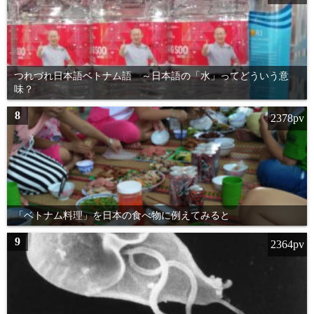
つれづれ日本語ベトナム語 ～日本語の「水」ってどういう意
味？
8
2378pv
「ベトナム料理」を日本の食べ物に例えてみると
9
2364pv