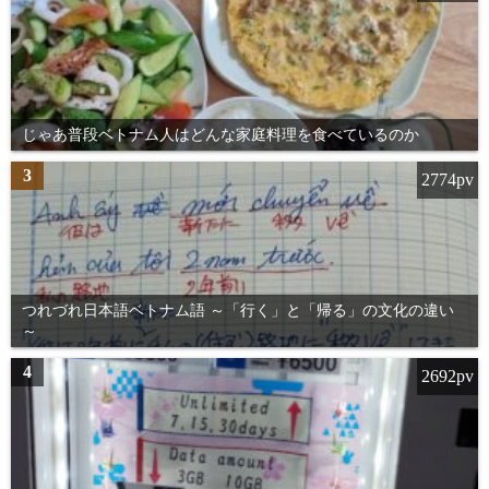
じゃあ普段ベトナム人はどんな家庭料理を食べているのか
3
2774pv
つれづれ日本語ベトナム語 ～「行く」と「帰る」の文化の違い
～
4
2692pv