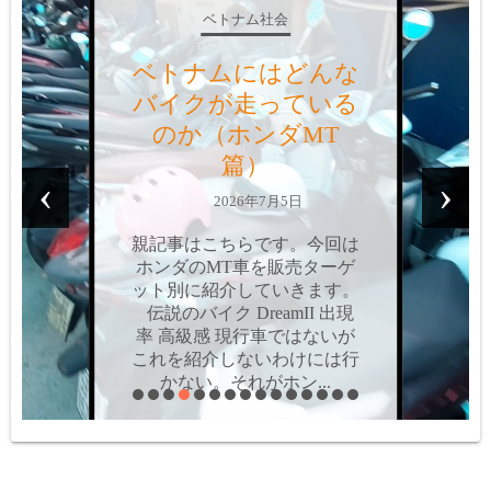
ベトナム社会
ベトナムにはどんな
バイクが走っている
のか？（ホンダAT
篇）
‹
›
2026年6月9日
親記事はこちらです。今回は
ホンダのAT車を、販売ター
ゲット別に紹介していきま
す。個人的にはAT車って嫌
いなんですよね。操作感の問
題や値段の問題だけではな
く、最大の難点は「両手を離
せない」こと。MT車だ...