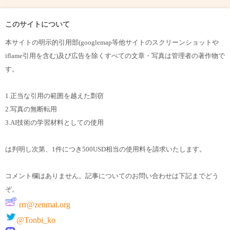
このサイトについて
本サイトの明示的引用部(googlemap等他サイトのスクリーンショットや
iflame引用を含む)及び広告を除くすべての文章・写真は管理者の著作物で
す。
1.正当な引用の範囲を越えた剽窃
2.写真の無断転用
3.AI技術の学習材料としての使用
は判明し次第、1件につき500USD相当の使用料を請求いたします。
コメント欄はありません。記事についてのお問い合わせは下記までどう
ぞ。
rrr@zenmai.org
@Tonbi_ko