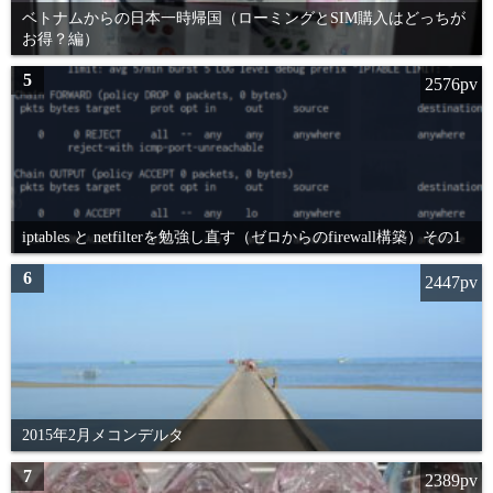
ベトナムからの日本一時帰国（ローミングとSIM購入はどっちが
お得？編）
5
2576pv
iptables と netfilterを勉強し直す（ゼロからのfirewall構築）その1
6
2447pv
2015年2月メコンデルタ
7
2389pv