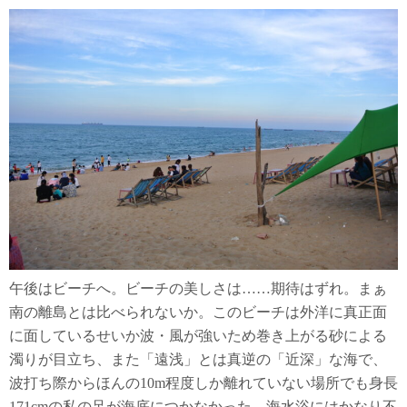
午後はビーチへ。ビーチの美しさは……期待はずれ。まぁ
南の離島とは比べられないか。このビーチは外洋に真正面
に面しているせいか波・風が強いため巻き上がる砂による
濁りが目立ち、また「遠浅」とは真逆の「近深」な海で、
波打ち際からほんの10m程度しか離れていない場所でも身長
171cmの私の足が海底につかなかった。海水浴にはかなり不