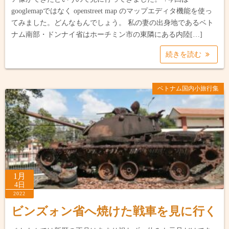
googlemapではなく openstreet map のマップエディタ機能を使っ
てみました。どんなもんでしょう。 私の妻の出身地であるベト
ナム南部・ドンナイ省はホーチミン市の東隣にある内陸[…]
続きを読む
ベトナム国内小旅行集
1月
4日
2022
ビンズォン省へ焼けた戦車を見に行く