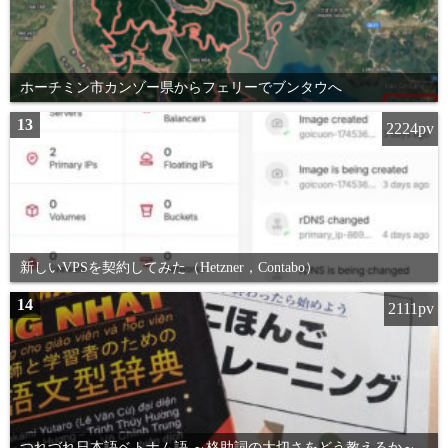
ホーチミン市カンゾー県からフェリーでブンタウへ
13
2224pv
新しいVPSを契約してみた（Hetzner，Contabo）
14
2111pv
つれづれ日本語ベトナム語 ～格助詞の大切さをどう教えるか～