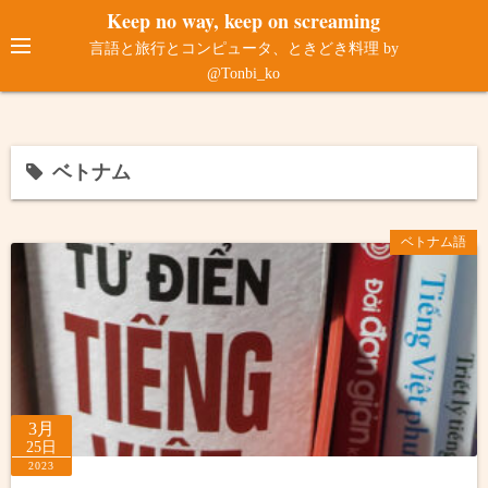
コ
Keep no way, keep on screaming
ン
言語と旅行とコンピュータ、ときどき料理 by
テ
@Tonbi_ko
ン
ツ
へ
ベトナム
ス
キ
ッ
ベトナム語
プ
3月
25日
2023