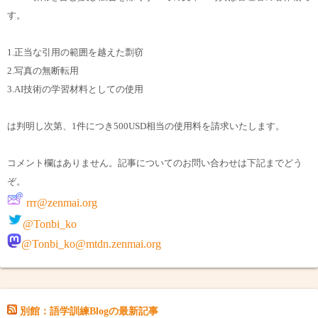
す。
1.正当な引用の範囲を越えた剽窃
2.写真の無断転用
3.AI技術の学習材料としての使用
は判明し次第、1件につき500USD相当の使用料を請求いたします。
コメント欄はありません。記事についてのお問い合わせは下記までどう
ぞ。
rrr@zenmai.org
@Tonbi_ko
@Tonbi_ko@mtdn.zenmai.org
別館：語学訓練Blogの最新記事