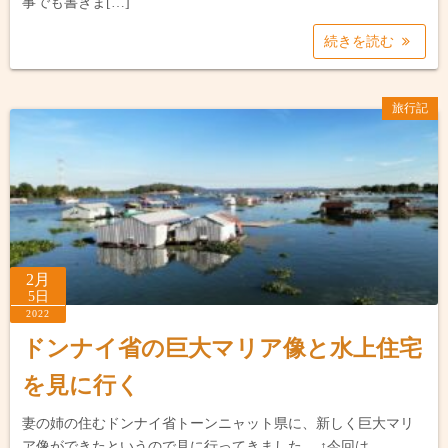
事でも書きま[…]
続きを読む
旅行記
2月
5日
2022
ドンナイ省の巨大マリア像と水上住宅
を見に行く
妻の姉の住むドンナイ省トーンニャット県に、新しく巨大マリ
ア像ができたというので見に行ってきました。 ↑今回は