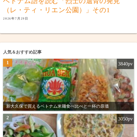
ベトナム語を読む「烈士の遺骨の発見
（レ・ティ・リエン公園）」その1
2026年7月29日
人気＆おすすめ記事
1
3840pv
新大久保で買えるベトナム米麺食べ比べと一杯の原価
2
3050pv