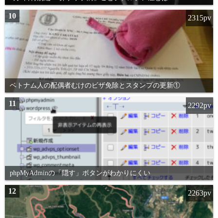
10
2315pv
ベトナム人の配偶者むけのビザ免除とスタンプの更新①
11
2292pv
phpMyAdminの「隠す」ボタンがわかりにくい
12
2263pv