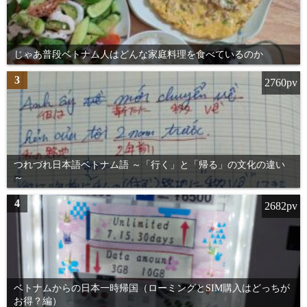
じゃあ普段ベトナム人はどんな家庭料理を食べているのか
3
2760pv
つれづれ日本語ベトナム語 ～「行く」と「帰る」の文化の違い
～
4
2682pv
ベトナムからの日本一時帰国（ローミングとSIM購入はどっちが
お得？編）