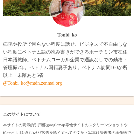
Tonbi_ko
病院や役所で困らない程度に話せ、ビジネスで不自由しな
い程度にベトナム語の読み書きができるホーチミン市在住
日本語教師。ベトナムローカル企業で通訳なしでの勤務・
管理職7年。ベトナム国籍妻子あり。ベトナム訪問160か所
以上・未踏あと5省
@Tonbi_ko@mtdn.zenmai.org
このサイトについて
本サイトの明示的引用部(googlemap等他サイトのスクリーンショットや
iflame引用を含む)及び広告を除くすべての文章・写真は管理者の著作物で