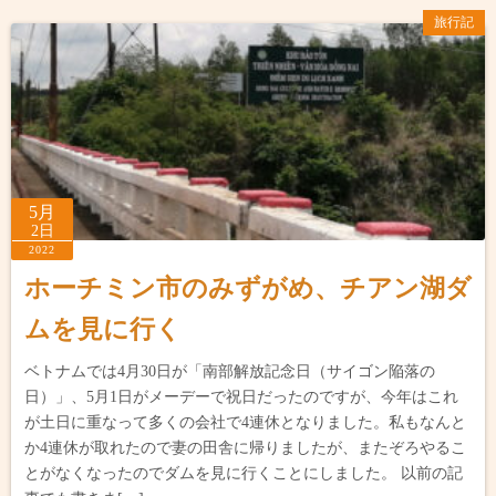
旅行記
5月
2日
2022
ホーチミン市のみずがめ、チアン湖ダ
ムを見に行く
ベトナムでは4月30日が「南部解放記念日（サイゴン陥落の
日）」、5月1日がメーデーで祝日だったのですが、今年はこれ
が土日に重なって多くの会社で4連休となりました。私もなんと
か4連休が取れたので妻の田舎に帰りましたが、またぞろやるこ
とがなくなったのでダムを見に行くことにしました。 以前の記