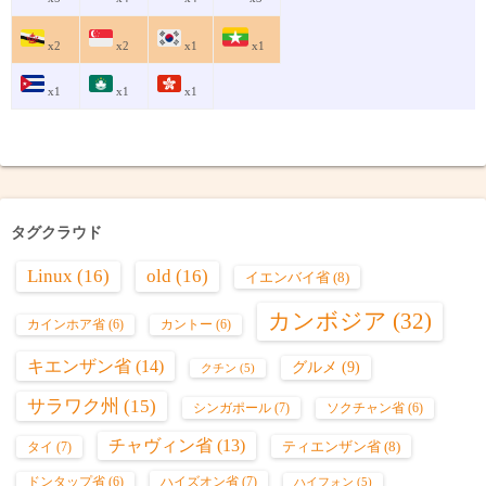
x2
x2
x1
x1
x1
x1
x1
タグクラウド
Linux
(16)
old
(16)
イエンバイ省
(8)
カンボジア
(32)
カインホア省
(6)
カントー
(6)
キエンザン省
(14)
グルメ
(9)
クチン
(5)
サラワク州
(15)
シンガポール
(7)
ソクチャン省
(6)
チャヴィン省
(13)
ティエンザン省
(8)
タイ
(7)
ハイズオン省
(7)
ドンタップ省
(6)
ハイフォン
(5)