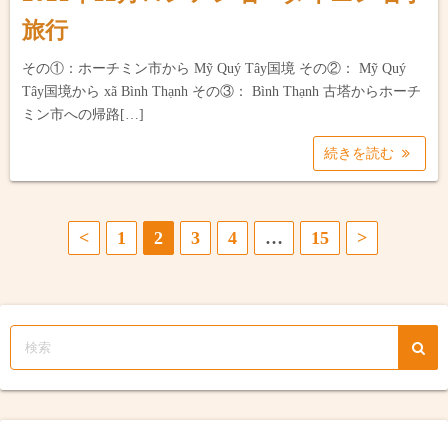
旅行
その①：ホーチミン市から Mỹ Quý Tây国境 その②： Mỹ Quý
Tây国境から xã Bình Thạnh その③： Bình Thạnh 古塔からホーチ
ミン市への帰路[…]
続きを読む
投
<
1
2
3
4
…
15
>
稿
の
ペ
ー
ジ