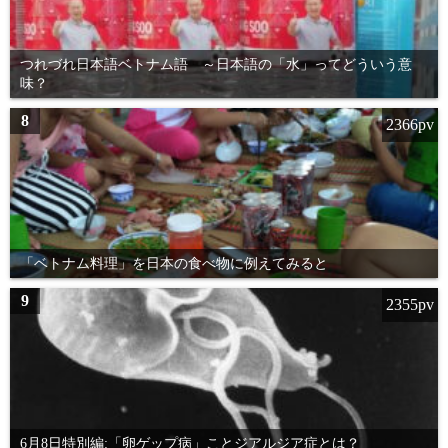
つれづれ日本語ベトナム語 ～日本語の「水」ってどういう意
味？
8
2366pv
「ベトナム料理」を日本の食べ物に例えてみると
9
2355pv
6月8日特別編:「卵ゲップ病」ことジアルジア症とは？