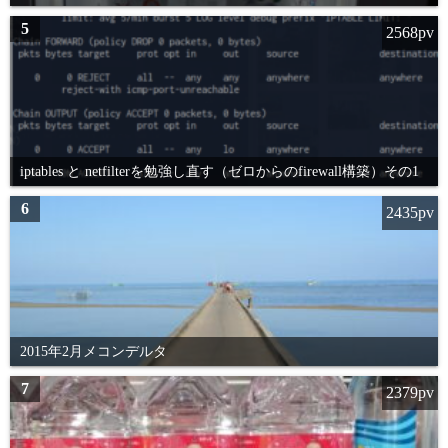
5
2568pv
iptables と netfilterを勉強し直す（ゼロからのfirewall構築）その1
6
2435pv
2015年2月メコンデルタ
7
2379pv