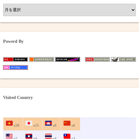
ア
ー
カ
イ
ブ
Powerd By
Visited Country
x28
x15
x8
x6
x5
x4
x4
x3