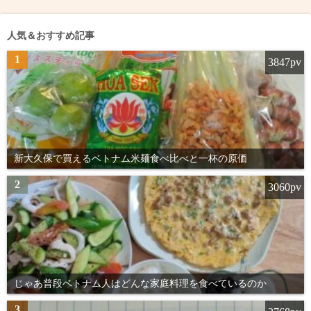
人気＆おすすめ記事
1
3847pv
新大久保で買えるベトナム米麺食べ比べと一杯の原価
2
3060pv
じゃあ普段ベトナム人はどんな家庭料理を食べているのか
3