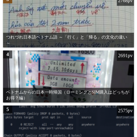
2768pv
つれづれ日本語ベトナム語 ～「行く」と「帰る」の文化の違い
～
4
2691pv
ベトナムからの日本一時帰国（ローミングとSIM購入はどっちが
お得？編）
5
2575pv