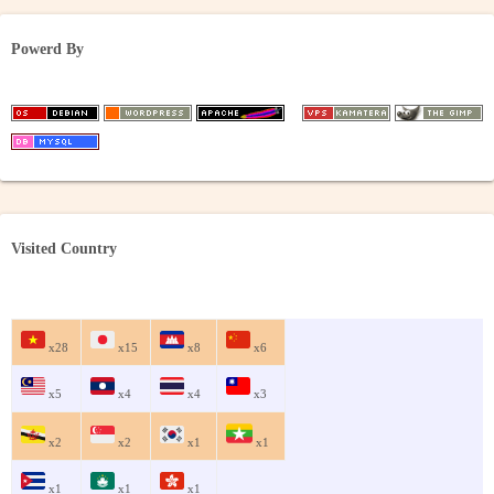
イ
ブ
Powerd By
Visited Country
x28
x15
x8
x6
x5
x4
x4
x3
x2
x2
x1
x1
x1
x1
x1