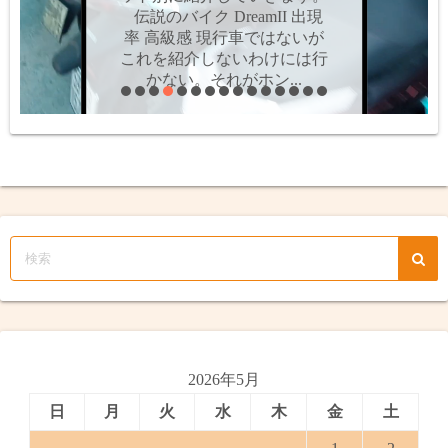
す。個人的にはAT車って嫌
いなんですよね。操作感の問
題や値段の問題だけではな
く、最大の難点は「両手を離
せない」こと。MT車だ...
2026年5月
日
月
火
水
木
金
土