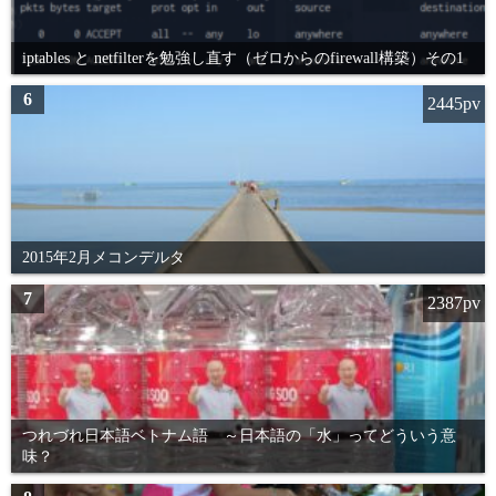
iptables と netfilterを勉強し直す（ゼロからのfirewall構築）その1
6
2445pv
2015年2月メコンデルタ
7
2387pv
つれづれ日本語ベトナム語 ～日本語の「水」ってどういう意
味？