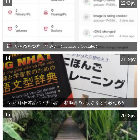
13
2243pv
新しいVPSを契約してみた（Hetzner，Contabo）
14
2119pv
つれづれ日本語ベトナム語 ～格助詞の大切さをどう教えるか～
15
2018pv