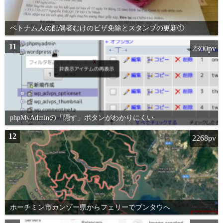
ベトナム人の配偶者むけのビザ免除とスタンプの更新①
11
2300pv
phpMyAdminの「隠す」ボタンがわかりにくい
12
2268pv
ホーチミン市カンゾー県からフェリーでブンタウへ