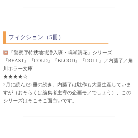
フィクション（5冊）
『警察庁特捜地域潜入班・鳴瀬清花』シリーズ
『BEAST』『COLD』『BLOOD』『DOLL』／内藤了／角
川ホラー文庫
★★★★☆
2月に読んだ2冊の続き。内藤了は駄作も大量生産していま
すが（おそらくは編集者主導の企画モノでしょう）、この
シリーズはそこそこ面白いです。