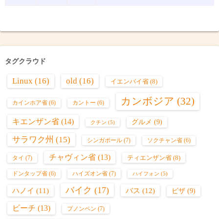
タグクラウド
Linux
(16)
old
(16)
イエンバイ省
(8)
カンボジア
(32)
カインホア省
(6)
カントー
(6)
キエンザン省
(14)
グルメ
(9)
クチン
(5)
サラワク州
(15)
シンガポール
(7)
ソクチャン省
(6)
チャヴィン省
(13)
ティエンザン省
(8)
タイ
(7)
ハイズオン省
(7)
ドンタップ省
(6)
ハイフォン
(5)
バイク
(17)
バス
(12)
ハノイ
(11)
ビザ
(9)
ビーチ
(13)
プノンペン
(7)