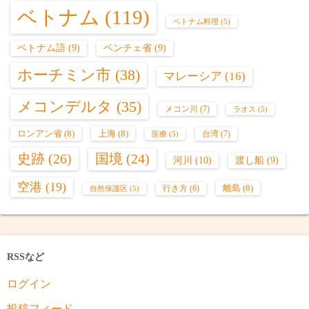
ベトナム
(119)
ベトナム料理
(5)
ベトナム語
(9)
ベンチェ省
(9)
ホーチミン市
(38)
マレーシア
(16)
メコンデルタ
(35)
メコン川
(7)
ラオス
(5)
ロンアン省
(8)
上海
(8)
台湾
(7)
医療
(5)
史跡
(26)
国境
(24)
河川
(10)
渡し船
(9)
空港
(19)
離島
(8)
行き方
(6)
自然保護区
(5)
RSSなど
ログイン
投稿フィード