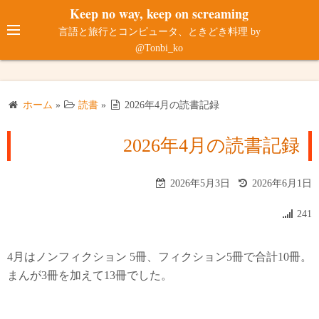
コ
Keep no way, keep on screaming
ン
言語と旅行とコンピュータ、ときどき料理 by
テ
@Tonbi_ko
ン
ツ
へ
ホーム
»
読書
»
2026年4月の読書記録
ス
キ
2026年4月の読書記録
ッ
プ
2026年5月3日
2026年6月1日
241
4月はノンフィクション 5冊、フィクション5冊で合計10冊。
まんが3冊を加えて13冊でした。