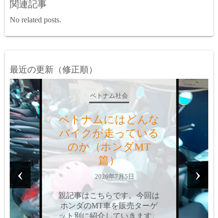
関連記事
No related posts.
最近の更新（修正順）
ベトナム社会
ベトナムにはどんな
バイクが走っている
のか？（ホンダAT
篇）
‹
›
2026年6月9日
親記事はこちらです。今回は
ホンダのAT車を、販売ター
ゲット別に紹介していきま