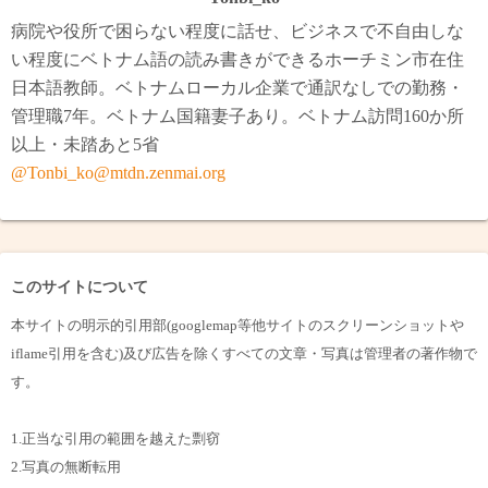
病院や役所で困らない程度に話せ、ビジネスで不自由しな
い程度にベトナム語の読み書きができるホーチミン市在住
日本語教師。ベトナムローカル企業で通訳なしでの勤務・
管理職7年。ベトナム国籍妻子あり。ベトナム訪問160か所
以上・未踏あと5省
@Tonbi_ko@mtdn.zenmai.org
このサイトについて
本サイトの明示的引用部(googlemap等他サイトのスクリーンショットや
iflame引用を含む)及び広告を除くすべての文章・写真は管理者の著作物で
す。
1.正当な引用の範囲を越えた剽窃
2.写真の無断転用