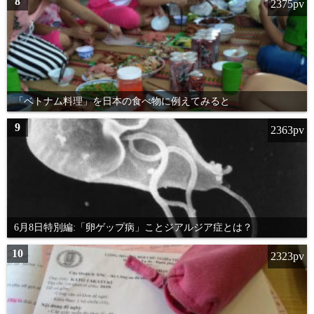
8
2375pv
「ベトナム料理」を日本の食べ物に例えてみると
9
2363pv
6月8日特別編:「卵ゲップ病」ことジアルジア症とは？
10
2323pv